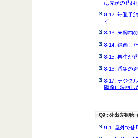
は先頭の番組
8-12. 毎
す。
8-13. 未
8-14. 録
8-15. 再
8-16. 番
8-17. デ
障前に録画し
Q9 : 外出先視
9-1. 屋外