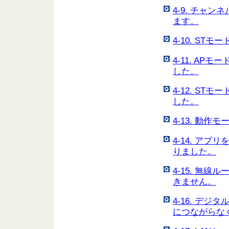
4-9. チャ
ます。
4-10. S
4-11. A
した。
4-12. S
した。
4-13. 動
4-14. ア
りました。
4-15. 無
きません。
4-16. デ
につながらな