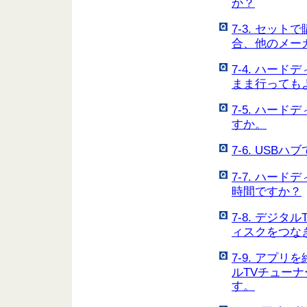
か？
7-3. セッ
合、他のメー
7-4. ハー
まま行っても
7-5. ハー
すか。
7-6. US
7-7. ハー
時間ですか？
7-8. デジ
ィスクをつな
7-9. アプリ
ルTVチュー
す。