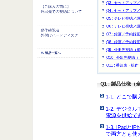
Q3 : セットアップ
【ご購入の前に】
Q4 : セットアップ
外出先での視聴について
Q5 : テレビ視聴
Q6 : テレビ視聴
動作確認済
Q7 : 録画／予約
外付けハードディスク
Q8 : 録画／予約
Q9 : 外出先視聴
製品一覧へ
Q10 : 外出先視聴
Q11 : 番組表（操
Q1 : 製品仕様（
1-1. どこ
1-2. デジ
電源を供給で
1-3. iPa
で両方とも使