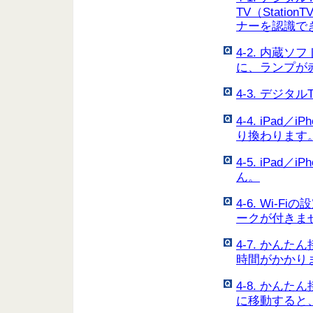
TV（Stati
ナーを認識で
4-2. 内蔵
に、ランプが
4-3. デジタ
4-4. iPa
り換わります
4-5. iPa
ん。
4-6. Wi
ークが付きま
4-7. かん
時間がかかり
4-8. かん
に移動すると