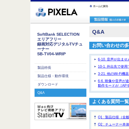
ｪ繝ｳ繧ｯ縺ｧ縺吶�
Q&A
SoftBank SELECTION
エリアフリー
録画対応デジタルTVチュ
お問い合わせの多
ーナー
SB-TV04-WRIP
6-10. 音声が出ま
10-1. 外出先で使
製品特長
3-21. 他のWi-
製品仕様・動作環境
6-6. 映像や音声
ダウンロード
動作モードが［AP
Q&A
よくある質問一覧
Q1 : 製品仕様（全
Q2 : チューナー