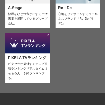
A-Stage
Re・De
部屋をひとつ豊かにする生活
心地をリデザインする
ウェル
家電を
展開しているグループ
ネスブランド「Re･De (リ
会社。
デ)」
PIXELA TVランキング
ピクセラが提供するテレビ視
聴ランキング
リアルタイムは
もちろん、予約ランキング
も。