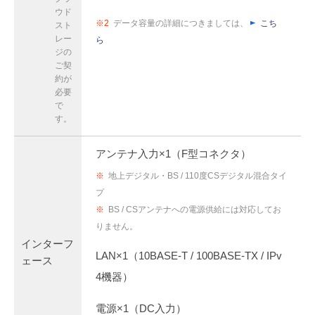
ウド
※2
データ容量の詳細につきましては、
こち
スト
レー
ら
ジの
ご契
約が
必要
で
す。
アンテナ入力×1（F型コネクタ）
※
地上デジタル・BS / 110度CSデジタル混合タイ
プ
※
BS / CSアンテナへの電源供給には対応してお
りません。
インターフ
LAN×1（10BASE-T / 100BASE-TX / IPv
ェース
4機器）
電源×1（DC入力）