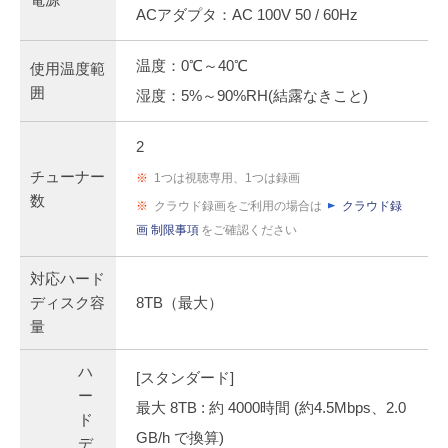
ACアダプタ：AC 100V 50 / 60Hz
温度：0℃～40℃
使用温度範
囲
湿度：5%～90%RH(結露なきこと)
2
チューナー
※
1つは視聴専用、1つは録画
数
※
クラウド録画をご利用の場合は
クラウド録
画 制限事項
をご確認ください
対応ハード
ディスク容
8TB（最大）
量
ハ
[スタンダード]
ー
最大 8TB : 約 4000時間 (約4.5Mbps、2.0
ド
GB/h で換算)
デ