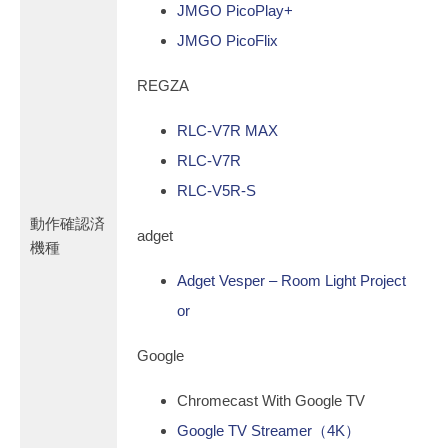
JMGO PicoPlay+
JMGO PicoFlix
REGZA
RLC-V7R MAX
RLC-V7R
RLC-V5R-S
動作確認済
adget
機種
Adget Vesper – Room Light Project
or
Google
Chromecast With Google TV
Google TV Streamer（4K）