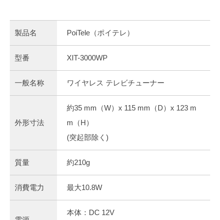
製品名
PoiTele（ポイテレ）
型番
XIT-3000WP
一般名称
ワイヤレス テレビチューナー
約35 mm（W）x 115 mm（D）x 123 m
外形寸法
m（H）
(突起部除く)
質量
約210g
消費電力
最大10.8W
本体：DC 12V
電源