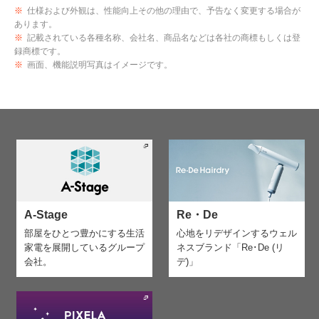
※
仕様および外観は、性能向上その他の理由で、予告なく変更する場合が
あります。
※
記載されている各種名称、会社名、商品名などは各社の商標もしくは登
録商標です。
※
画面、機能説明写真はイメージです。
A-Stage
Re・De
部屋をひとつ豊かにする生活
心地をリデザインする
ウェル
家電を
展開しているグループ
ネスブランド「Re･De (リ
会社。
デ)」