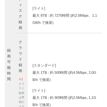
ィ
[ライト]
ス
最大 8TB : 約 7270時間 (約2.5Mbps、1.1
ク
録
GB/h で換算)
画
ク
ラ
録
ウ
画
ド
可
録
[スタンダード]
能
画
最大 1TB : 約 500時間 (約4.5Mbps, 2.0G
時
間
※1
B/h で換算)
クラ
ウド
[ライト]
録画
最大 1TB : 約 909時間 (約2.5Mbps, 1.1G
は専
用の
B/h で換算)
クラ