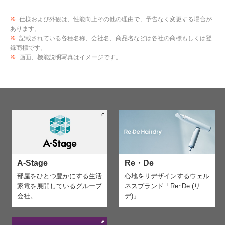
※
仕様および外観は、性能向上その他の理由で、予告なく変更する場合が
あります。
※
記載されている各種名称、会社名、商品名などは各社の商標もしくは登
録商標です。
※
画面、機能説明写真はイメージです。
A-Stage
Re・De
部屋をひとつ豊かにする生活
心地をリデザインする
ウェル
家電を
展開しているグループ
ネスブランド「Re･De (リ
会社。
デ)」