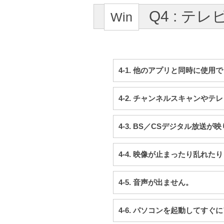
Q4 : テ
4-1. 他のアプリと同時に使用
4-2. チャンネルスキャンや
4-3. BS／CSデジタル放送が
4-4. 映像が止まったり乱れた
4-5. 音声が出ません。
4-6. パソコンを起動してす