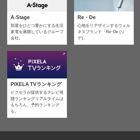
A-Stage
Re・De
部屋をひとつ豊かにする生活
心地をリデザインする
ウェル
家電を
展開しているグループ
ネスブランド「Re･De (リ
会社。
デ)」
PIXELA TVランキング
ピクセラが提供するテレビ視
聴ランキング
リアルタイムは
もちろん、予約ランキング
も。