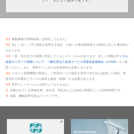
※1
複数番組の同時録画には対応してません。
※2
3G ／ 4G ／ LTE 回線を使用する場合、お使いの通信事業者との契約に応じた通信料が
かかります。
※3
一部、外出先での視聴に対応していないチャンネルがあります。詳しい情報は
デジタル
放送のリモート視聴について - 一般社団法人放送サービス高度化推進協会（A-PAB）
をご参
照ください。また、有料チャンネルは別途契約が必要となります。
※4
リモート視聴機能の規格上、ご利用モバイル端末が宅外で90日以上経過した場合、再
度宅内で本製品とモバイル端末を接続（視聴）する必要があります。
※5
音声コントロールには対応しておりません。
※
記載されている各種名称、会社名、商品名などは各社の商標もしくは登録商標です。
※
画面、機能説明写真はイメージです。