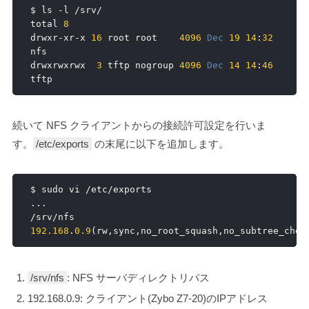
$ ls 
-
l 
/
srv
/
total 
8
drwxr
-
xr
-
x 
16
 root root    
4096
Dec
19
14
:
32
nfs

drwxrwxrwx  
3
 tftp nogroup 
4096
Dec
14
14
:
46
tftp
続いて NFS クライアントからの接続許可設定を行いま
す。
/etc/exports
の末尾に以下を追加します。
$ sudo vi 
/
etc
/
...
/
srv
/
nfs 
192.168
.
0.9
(
rw
,
sync
,
no_root_squash
,
no_subtree_chec
/srv/nfs
: NFS サーバディレクトリパス
192.168.0.9: クライアント(Zybo Z7-20)のIPアドレス