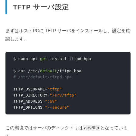
TFTP サーバ設定
まずはホストPCに TFTP サーバをインストールし、設定を確
認します。
$ sudo apt
-
get
 install tftpd
-
hpa

$ cat 
/
etc
/
default
/
tftpd
-
# /etc/default/tftpd-hpa
TFTP_USERNAME
=
"tftp"
TFTP_DIRECTORY
=
"/srv/tftp"
TFTP_ADDRESS
=
":69"
TFTP_OPTIONS
=
"--secure"
この環境ではサーバのディレクトリは
/srv/tftp
となっていま
す。