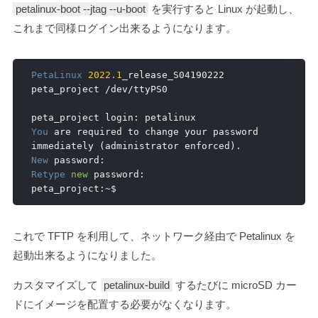
petalinux-boot --jtag --u-boot
を実行すると Linux が起動し、
これまで同様ログイン出来るようになります。
PetaLinux
2022.1
_release_S04190222 
peta_project 
/
dev
/
ttyPS0

peta_project login
:
You
 are required to change your password 
immediately 
(
administrator enforced
).
New
 password
:
Retype
new
 password
:
peta_project
:~
$
これで TFTP を利用して、ネットワーク経由で Petalinux を
起動出来るようになりました。
カスタマイズして
petalinux-build
するたびに microSD カー
ドにイメージを配置する必要がなくなります。