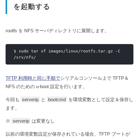
を起動する
rootfs を NFS サーバディレクトリに展開します。
$ sudo tar xf images
/
linux
/
rootfs
.
tar
.
gz 
-
C 
/
srv
/
nfs
/
TFTP 利用時と同じ手順で
シリアルコンソール上で TFTP＆
NFS のための u-boot 設定を行います。
今回も
serverip
と
bootcmd
を環境変数として設定＆保存し
ます。
※
serverip
は変更なし
以前の環境変数設定が保存されている場合、TFTP ブートが