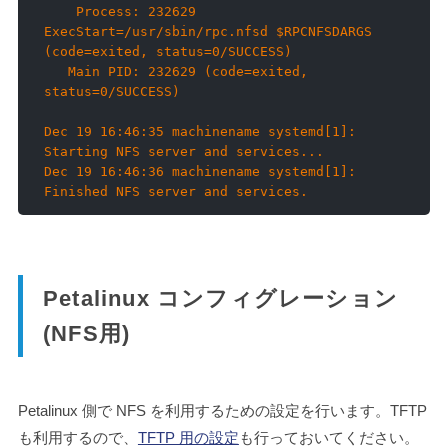
    Process: 232629 
ExecStart=/usr/sbin/rpc.nfsd $RPCNFSDARGS 
(code=exited, status=0/SUCCESS)

   Main PID: 232629 (code=exited, 
status=0/SUCCESS)

Dec 19 16:46:35 machinename systemd[1]: 
Starting NFS server and services...

Dec 19 16:46:36 machinename systemd[1]: 
Finished NFS server and services.
Petalinux コンフィグレーション
(NFS用)
Petalinux 側で NFS を利用するための設定を行います。TFTP
も利用するので、
TFTP 用の設定
も行っておいてください。