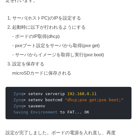
定を行います。
サーバ(ホストPC)のIPを設定する
起動時に以下が行われるようにする
- ボードのIP取得(dhcp)
- pxeブート設定をサーバから取得(pxe get)
- サーバからイメージを取得し実行(pxe boot)
設定を保存する
microSDカードに保存される
Zynq
>
 setenv serverip 
192.168
.
0.11
Zynq
>
 setenv bootcmd 
"dhcp;pxe get;pxe boot;"
Zynq
>
Saving
Environment
 to FAT
...
 OK
設定が完了しました。ボードの電源を入れ直し、再度