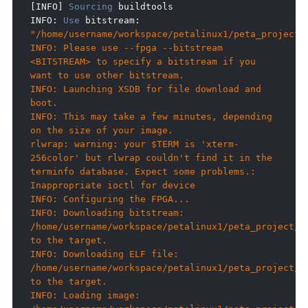
[
INFO
]
Sourcing
 buildtools

INFO
:
Use
 bitstream
:
"/home/username/workspace/petalinux1/peta_project/i
INFO: Please use --fpga --bitstream 
<BITSTREAM> to specify a bitstream if you 
want to use other bitstream.

INFO: Launching XSDB for file download and 
boot.

INFO: This may take a few minutes, depending 
on the size of your image.

rlwrap: warning: your $TERM is 'xterm-
256color' but rlwrap couldn't find it in the 
terminfo database. Expect some problems.: 
Inappropriate ioctl for device

INFO: Configuring the FPGA...

INFO: Downloading bitstream: 
/home/username/workspace/petalinux1/peta_project/im
to the target.

INFO: Downloading ELF file: 
/home/username/workspace/petalinux1/peta_project/im
to the target.

INFO: Loading image: 