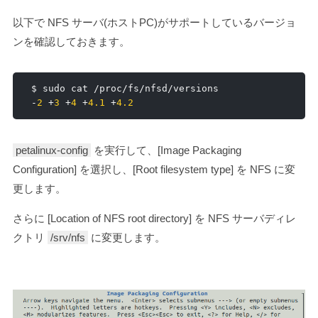
以下で NFS サーバ(ホストPC)がサポートしているバージョ
ンを確認しておきます。
$ sudo cat 
/
proc
/
fs
/
nfsd
/
-
2
+
3
+
4
+
4.1
+
4.2
petalinux-config
を実行して、[Image Packaging
Configuration] を選択し、[Root filesystem type] を NFS に変
更します。
さらに [Location of NFS root directory] を NFS サーバディレ
クトリ
/srv/nfs
に変更します。