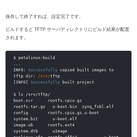
保存して終了すれば、設定完了です。
ビルドすると TFTP サーバディレクトリにビルド結果が配置
されます。
$ petalinux
-
...
INFO
:
Successfully
 copied built images to 
tftp dir
:
/srv/
[
INFO
]
Successfully
 built project

$ ls 
/
srv
/
tftp
/
boot
.
scr      rootfs
.
cpio
.
gz         
rootfs
.
tar
.
gz   u
-
boot
.
bin  zynq_fsbl
.
elf

config        rootfs
.
cpio
.
gz
.
u
-
boot  
system
.
bit      u
-
boot
.
elf

image
.
ub      rootfs
.
ext4            
system
.
dtb      uImage
