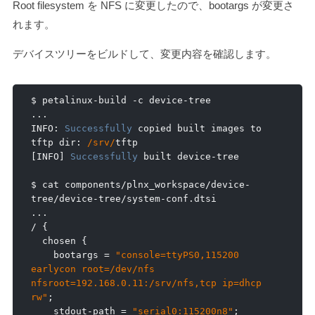
Root filesystem を NFS に変更したので、bootargs が変更さ
れます。
デバイスツリーをビルドして、変更内容を確認します。
$ petalinux
-
build 
-
c device
-
...
INFO
:
Successfully
 copied built images to 
tftp dir
:
/srv/
[
INFO
]
Successfully
 built device
-
tree

$ cat components
/
plnx_workspace
/
device
-
tree
/
device
-
tree
/
system
-
conf
.
...
/
{
  chosen 
{
    bootargs 
=
"console=ttyPS0,115200 
earlycon root=/dev/nfs 
nfsroot=192.168.0.11:/srv/nfs,tcp ip=dhcp 
rw"
;
    stdout
-
path 
=
"serial0:115200n8"
;