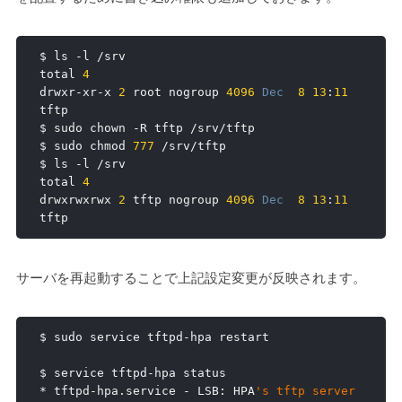
$ ls 
-
l 
/
srv

total 
4
drwxr
-
xr
-
x 
2
 root nogroup 
4096
Dec
8
13
:
11
tftp

$ sudo chown 
-
R tftp 
/
srv
/
tftp

$ sudo chmod 
777
/
srv
/
tftp

$ ls 
-
l 
/
srv

total 
4
drwxrwxrwx 
2
 tftp nogroup 
4096
Dec
8
13
:
11
tftp
サーバを再起動することで上記設定変更が反映されます。
$ sudo service tftpd
-
hpa restart

$ service tftpd
-
*
 tftpd
-
hpa
.
service 
-
 LSB
:
 HPA
's tftp server
