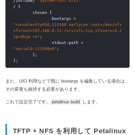
/
include
/
"system-conf.dtsi"
/
{
        chosen 
{
                bootargs 
=
"console=ttyPS0,115200 earlycon root=/dev/nfs 
nfsroot=192.168.0.11:/srv/nfs,tcp,nfsvers=4.2 
ip=dhcp rw"
;
                stdout
-
path 
=
"serial0:115200n8"
;
};
};
また、UIO 利用などで既に bootargs を編集している場合は、
その変更も維持する必要があります。
これで設定完了です。
petalinux-build
します。
TFTP + NFS を利用して Petalinux