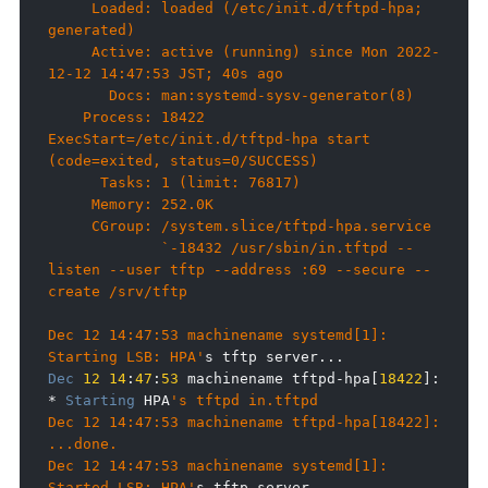
     Loaded: loaded (/etc/init.d/tftpd-hpa; 
generated)

     Active: active (running) since Mon 2022-
12-12 14:47:53 JST; 40s ago

       Docs: man:systemd-sysv-generator(8)

    Process: 18422 
ExecStart=/etc/init.d/tftpd-hpa start 
(code=exited, status=0/SUCCESS)

      Tasks: 1 (limit: 76817)

     Memory: 252.0K

     CGroup: /system.slice/tftpd-hpa.service

             `-18432 /usr/sbin/in.tftpd --
listen --user tftp --address :69 --secure --
create /srv/tftp

Dec 12 14:47:53 machinename systemd[1]: 
Starting LSB: HPA'
s tftp server
...
Dec
12
14
:
47
:
53
 machinename tftpd
-
hpa
[
18422
]:
*
Starting
 HPA
's tftpd in.tftpd

Dec 12 14:47:53 machinename tftpd-hpa[18422]:    
...done.

Dec 12 14:47:53 machinename systemd[1]: 
Started LSB: HPA'
s tftp server
.