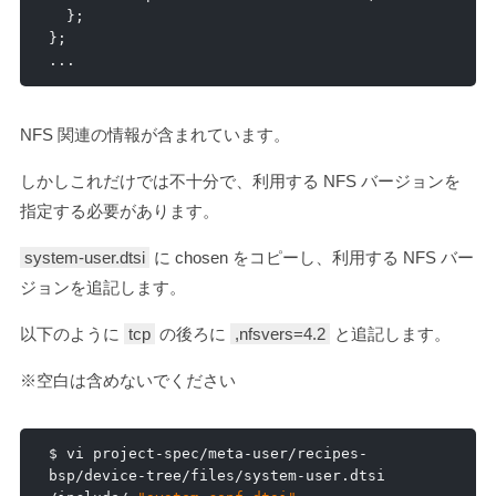
};
};
...
NFS 関連の情報が含まれています。
しかしこれだけでは不十分で、利用する NFS バージョンを
指定する必要があります。
system-user.dtsi
に chosen をコピーし、利用する NFS バー
ジョンを追記します。
以下のように
tcp
の後ろに
,nfsvers=4.2
と追記します。
※空白は含めないでください
$ vi project
-
spec
/
meta
-
user
/
recipes
-
bsp
/
device
-
tree
/
files
/
system
-
user
.