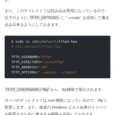
また、このディレクトリは読み込み専用になっているので、
以下のように
TFTP_OPTIONS
に "--create" を追加して書き
込み出来るようにしておきます。
$ sudo vi 
/
etc
/
default
/
tftpd
-
# /etc/default/tftpd-hpa
TFTP_USERNAME
=
"tftp"
TFTP_DIRECTORY
=
"/srv/tftp"
TFTP_ADDRESS
=
":69"
TFTP_OPTIONS
=
"--secure --create"
TFTP_USERNAME="tftp"
から、tftp権限で実行されます。
サーバのディレクトリは root 権限になっているので、tftp に
変更します。また、後述の Petalinux ビルド結果のイメージ
を配置するために書き込み権限も追加しておきます。