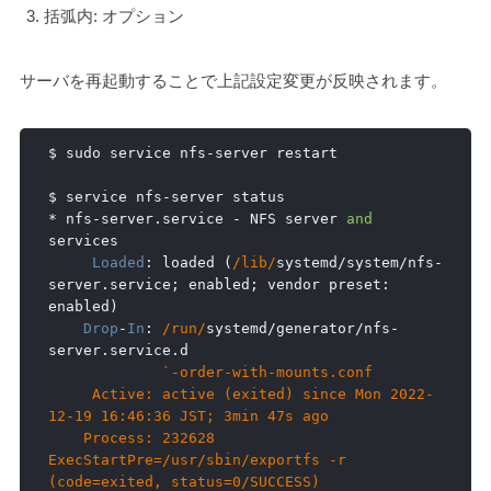
括弧内: オプション
サーバを再起動することで上記設定変更が反映されます。
$ sudo service nfs
-
server restart

$ service nfs
-
*
 nfs
-
server
.
service 
-
 NFS server 
and
services

Loaded
:
 loaded 
(
/lib/
systemd
/
system
/
nfs
-
server
.
service
;
 enabled
;
 vendor preset
:
enabled
)
Drop
-
In
:
/run/
systemd
/
generator
/
nfs
-
server
.
service
.
d

`-order-with-mounts.conf

     Active: active (exited) since Mon 2022-
12-19 16:46:36 JST; 3min 47s ago

    Process: 232628 
ExecStartPre=/usr/sbin/exportfs -r 
(code=exited, status=0/SUCCESS)
