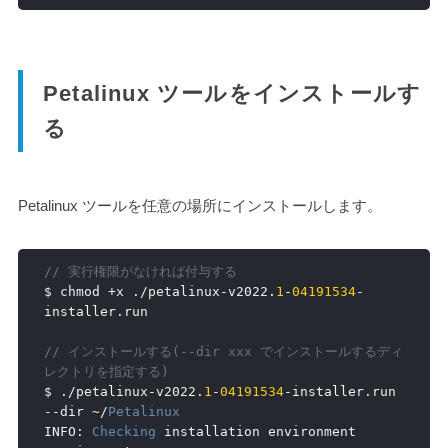
Petalinux ツールをインストールす
る
Petalinux ツールを任意の場所にインストールします。
// 実行権限がなければ付与する
$ chmod 
+
x 
./
petalinux
-
v2022
.
1
-
04191534
-
installer
.
run

// インストールする(--dir xxx でインストールするディ
レクトリを指定する)
$ 
./
petalinux
-
v2022
.
1
-
04191534
-
installer
.
run 
--
dir 
~/
Petalinux
INFO
:
Checking
 installation environment 