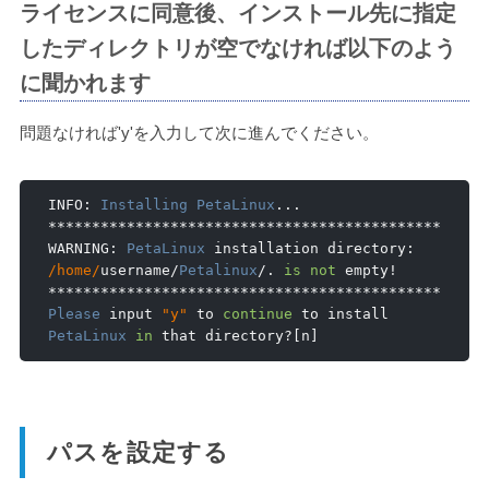
ライセンスに同意後、インストール先に指定
したディレクトリが空でなければ以下のよう
に聞かれます
問題なければ'y'を入力して次に進んでください。
INFO
:
Installing
PetaLinux
...
*********************************************
WARNING
:
PetaLinux
 installation directory
:
/home/
username
/
Petalinux
/.
is
not
 empty
!
*********************************************
Please
 input 
"y"
 to 
continue
 to install 
PetaLinux
in
 that directory
?[
n
]
パスを設定する