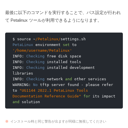
最後に以下のコマンドを実行することで、パス設定が行われ
て Petalinux ツールが利用できるようになります。
$ source 
~
/Petalinux/
settings
.
PetaLinux
 environment 
set
 to 
'/home/username/Petalinux'
INFO
:
Checking
 free disk space

INFO
:
Checking
 installed tools

INFO
:
Checking
 installed development 
libraries

INFO
:
Checking
 network 
and
 other services

WARNING
:
No
 tftp server found 
-
 please refer 
to 
"UG1144 2022.1 PetaLinux Tools 
Documentation Reference Guide"
for
 its impact 
and
 solution
※
インストール時と同じ警告が出ますが同様に無視してください