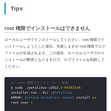
Tips
root 権限でインストールはできません
ローカルユーザでインストールしてください。root 権限でイ
ンストールしようとした場合、失敗しますが root 権限でログ
ファイルが生成されます。この場合、ローカルユーザでのイ
ンストールの弊害となりますので、ログファイルを削除して
ください。
// root 権限でインストール → 失敗
$ sudo 
./
petalinux
-
v2022
.
1
-
04191534
-
installer
.
run 
--
dir 
~/
Petalinux
ERROR
:
Exiting
Installer
:
Cannot
 install 
as
root user 
!