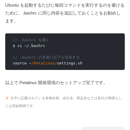
Ubuntu を起動するたびに毎回コマンドを実行するのを避ける
ために、.bashrc に同じ内容を追記しておくことをお勧めし
ます。
// .bashrc を開く
$ vi 
~/.
bashrc

// .bashrc の末尾に以下を追加する
source 
~
/Petalinux/
settings
.
sh
以上で Petalinux 開発環境のセットアップ完了です。
※
文中に記載されている各種名称、会社名、商品名などは各社の商標もし
くは登録商標です。