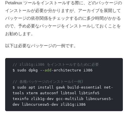
Petalinux ツールをインストールする際に、どのパッケージの
インストールが必要か分かりますが、アーカイブを展開して
パッケージの依存関係をチェックするのに多少時間がかかる
ので、予め必要なパッケージをインストールしておくことを
お勧めします。
以下は必要なパッケージの一例です。
// zlib1g:i386 をインストールするために必要
$ sudo dpkg 
--
add
-
architecture i386

// 各種パッケージのインストール(一例)
$ sudo apt install gawk build
-
essential net
-
tools xterm autoconf libtool libtinfo5 
texinfo zlib1g
-
dev gcc
-
multilib libncurses5
-
dev libncursesw5
-
dev zlib1g
:
i386