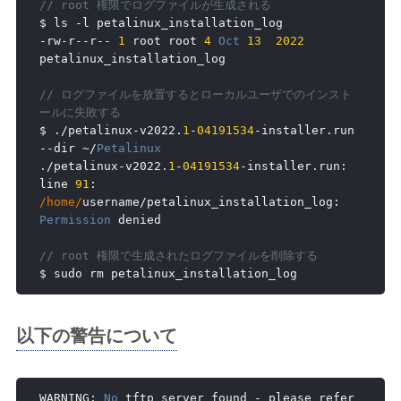
// root 権限でログファイルが生成される
$ ls 
-
-
rw
-
r
--
r
--
1
 root root 
4
Oct
13
2022
petalinux_installation_log

// ログファイルを放置するとローカルユーザでのインスト
ールに失敗する
$ 
./
petalinux
-
v2022
.
1
-
04191534
-
installer
.
run 
--
dir 
~/
Petalinux
./
petalinux
-
v2022
.
1
-
04191534
-
installer
.
run
:
line 
91
:
/home/
username
/
petalinux_installation_log
:
Permission
 denied

// root 権限で生成されたログファイルを削除する
$ sudo rm petalinux_installation_log
以下の警告について
WARNING
:
No
 tftp server found 
-
 please refer 