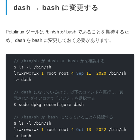
dash → bash に変更する
Petalinux ツールは /bin/sh が bash であることを期待するた
め、dash を bash に変更しておく必要があります。
// /bin/sh が dash or bash かを確認する
$ ls 
-
l 
/
bin
/
sh

lrwxrwxrwx 
1
 root root 
4
Sep
11
2020
/
bin
/
sh 
->
 dash

// dash になっているので、以下のコマンドを実行し、表
示されたダイアログで「いいえ」を選択する
$ sudo dpkg
-
reconfigure dash

// /bin/sh が bash になっていることを確認する
$ ls 
-
l 
/
bin
/
sh

lrwxrwxrwx 
1
 root root 
4
Oct
13
2022
/
bin
/
sh 
->
 bash