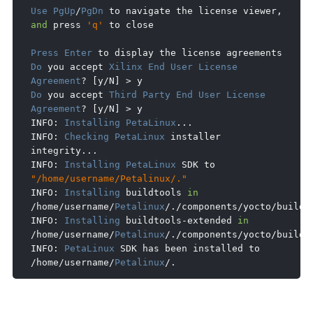
Use
PgUp
/
PgDn
 to navigate the license viewer
,
and
 press 
'q'
 to close

Press
Enter
Do
 you accept 
Xilinx
End
User
License
Agreement
?
[
y
/
N
]
>
Do
 you accept 
Third
Party
End
User
License
Agreement
?
[
y
/
N
]
>
 y

INFO
:
Installing
PetaLinux
...
INFO
:
Checking
PetaLinux
 installer 
integrity
...
INFO
:
Installing
PetaLinux
 SDK to 
"/home/username/Petalinux/."
INFO
:
Installing
 buildtools 
in
/
home
/
username
/
Petalinux
/./
components
/
yocto
/
buildto
INFO
:
Installing
 buildtools
-
extended 
in
/
home
/
username
/
Petalinux
/./
components
/
yocto
/
buildt
INFO
:
PetaLinux
 SDK has been installed to 
/
home
/
username
/
Petalinux
/.