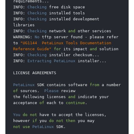
requirements
...
INFO
:
Checking
 free disk space

INFO
:
Checking
 installed tools

INFO
:
Checking
 installed development 
libraries

INFO
:
Checking
 network 
and
 other services

WARNING
:
No
 tftp server found 
-
 please refer 
to 
"UG1144  PetaLinux Tools Documentation 
Reference Guide"
for
 its impact 
and
 solution

INFO
:
Checking
 installer checksum
...
INFO
:
Extracting
PetaLinux
 installer
...
LICENSE AGREEMENTS

PetaLinux
 SDK contains software 
from
 a number 
of
 sources
.
Please
 review

the following licenses 
and
 indicate your 
acceptance 
of
 each to 
continue
.
You
do
not
 have to accept the licenses
,
however 
if
 you 
do
not
then
not
use
PetaLinux
 SDK
.