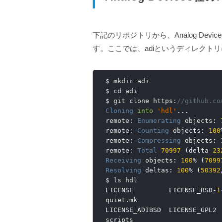
下記のリポジトリから、Analog Devi
す。ここでは、adiというディレクト
$ mkdir adi

$ cd adi

$ git clone https
:
//github.co
Cloning
into
'hdl'
...
remote
:
Enumerating
 objects
:
remote
:
Counting
 objects
:
100
remote
:
Compressing
 objects
:
remote
:
Total
70997
(
delta 
23
Receiving
 objects
:
100
%
(
7099
Resolving
 deltas
:
100
%
(
50392
$ ls hdl

LICENSE         LICENSE_BSD
-
1
quiet
.
mk

LICENSE_ADIBSD  LICENSE_GPL2 
scripts