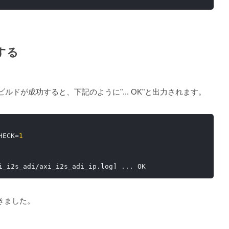
ドする
す。 ビルドが成功すると、下記のように"... OK"と出力されます。
HECK
=
1
i_i2s_adi
/
axi_i2s_adi_ip
.
log
]
...
 OK
できました。