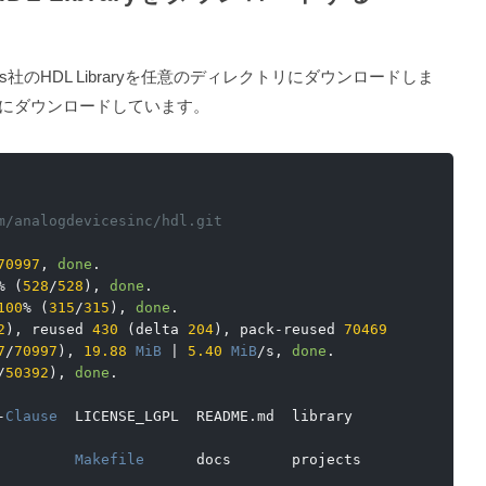
ces社のHDL Libraryを任意のディレクトリにダウンロードしま
リにダウンロードしています。
m/analogdevicesinc/hdl.git
70997
,
done
.
%
(
528
/
528
),
done
.
100
%
(
315
/
315
),
done
.
2
),
 reused 
430
(
delta 
204
),
 pack
-
reused 
70469
7
/
70997
),
19.88
MiB
|
5.40
MiB
/
s
,
done
.
/
50392
),
done
.
-
Clause
  LICENSE_LGPL  README
.
md  library   
         
Makefile
      docs       projects  