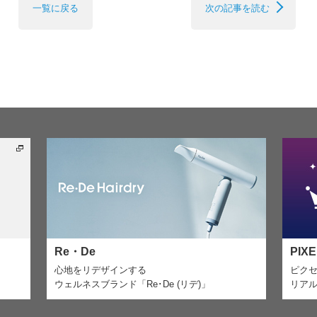
一覧に戻る
次の記事を読む
Re・De
PIX
心地をリデザインする
ピク
ウェルネスブランド「Re･De (リデ)」
リア