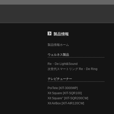
製品情報
製品情報ホーム
ウェルネス製品
Re・De Light&Sound
次世代スマートリング Re・De Ring
テレビチューナー
PoiTele [XIT-3000WP]
Xit Square [XIT-SQR100]
+
Xit Square
[XIT-SQR200CW]
Xit AirBox [XIT-AIR120CW]