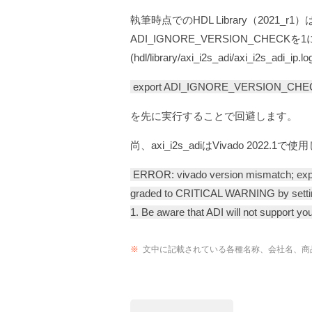
執筆時点でのHDL Library（2021_r
ADI_IGNORE_VERSION_CH
(hdl/library/axi_i2s_adi/axi
export ADI_IGNORE_VERSION_CHE
を先に実行することで回避します。
尚、axi_i2s_adiはVivado 202
ERROR: vivado version mismatch; exp
graded to CRITICAL WARNING by set
1. Be aware that ADI will not support you,
※
文中に記載されている各種名称、会社名、商