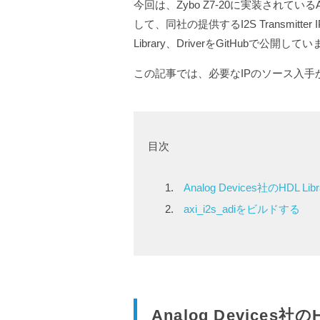
今回は、Zybo Z7-20に実装されているAna
して、同社の提供するI2S Transmitter
Library、DriverをGitHubで公開して
この記事では、必要なIPのソース入手
目次
Analog Devices社のHDL
axi_i2s_adiをビルドする
Analog Devices