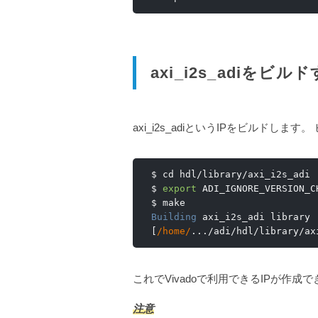
axi_i2s_adiをビル
axi_i2s_adiというIPをビルドしま
$ cd hdl
/
library
/
axi_i2s_adi

$ 
export
 ADI_IGNORE_VERSION_C
Building
 axi_i2s_adi library 
[
/home/
.../
adi
/
hdl
/
library
/
ax
これでVivadoで利用できるIPが作成
注意