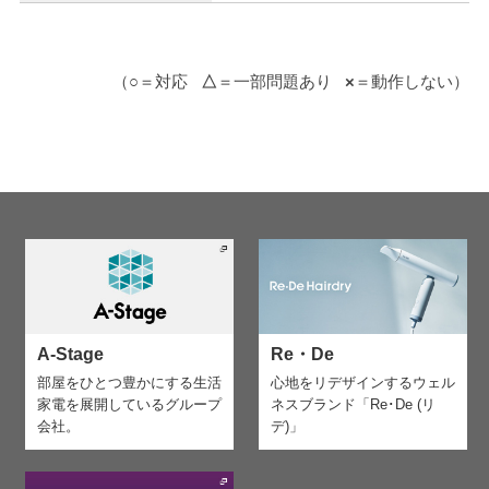
（
○
＝対応
△
＝一部問題あり
×
＝動作しない）
A-Stage
Re・De
部屋をひとつ豊かにする生活
心地をリデザインする
ウェル
家電を
展開しているグループ
ネスブランド「Re･De (リ
会社。
デ)」