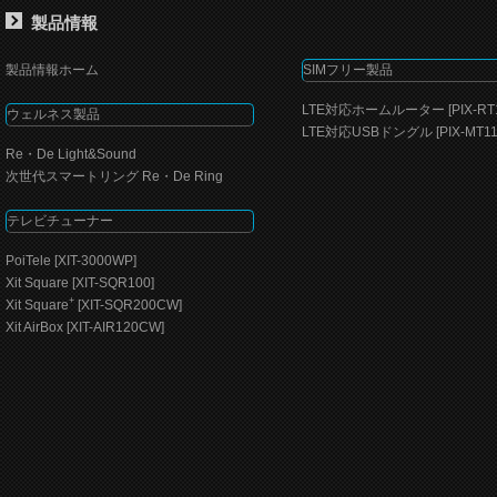
製品情報
製品情報ホーム
SIMフリー製品
LTE対応ホームルーター [PIX-RT1
ウェルネス製品
LTE対応USBドングル [PIX-MT11
Re・De Light&Sound
次世代スマートリング Re・De Ring
テレビチューナー
PoiTele [XIT-3000WP]
Xit Square [XIT-SQR100]
+
Xit Square
[XIT-SQR200CW]
Xit AirBox [XIT-AIR120CW]