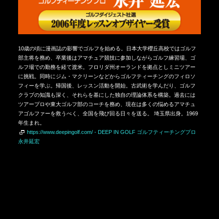
10歳の頃に漫画誌の影響でゴルフを始める。日本大学櫻丘高校ではゴルフ
部主将を務め、卒業後はアマチュア競技に参加しながらゴルフ練習場、ゴ
ルフ場での勤務を経て渡米。フロリダ州オーランドを拠点としミニツアー
に挑戦。同時にジム・マクリーンなどからゴルフティーチングのフィロソ
フィーを学ぶ。帰国後、レッスン活動を開始。古武術を学んだり、ゴルフ
クラブの知識も深く、それらを基にした独自の理論体系を構築。過去には
ツアープロや東大ゴルフ部のコーチを務め、現在は多くの悩めるアマチュ
アゴルファーを救うべく、全国を飛び回る日々を送る。 埼玉県出身。1969
年生まれ。
https://www.deepingolf.com/ - DEEP IN GOLF ゴルフティーチングプロ
永井延宏