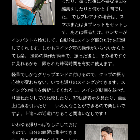
ったり、撮った後に不要な場面を
編集をしたりと何かと手間でし
た。 でもプレアナの場合は、ス
マホまたはタブレットをセットし
て、あとは振るだけ。センサーが
インパクトを検知して、自動的にスイング部分だけを記録
してくれます。しかもスイング毎の操作がいらないからと
ても楽。 撮影の操作が簡単で、振った後も、その場ですぐ
に見れるから、限られた練習時間を有効に使えます。
軽量でしかもグリップエンドに付けるので、クラブの振り
心地が変わらない。いつも通りのスイングができます。ス
イングの傾向を解析してくれるし、スイング動画を並べた
り重ねたりしての比較したり、3D軌跡表示を見たり、画面
上に線を引いたり――いろんなことができるので楽しいで
すよ。上達への近道になること間違いなしです！
いわゆる撮りっぱなしにしておけ
るので、自分の練習に集中できま