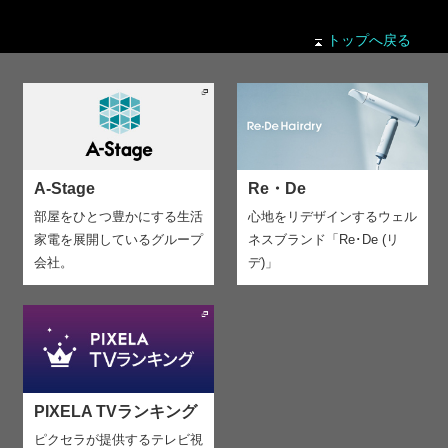
トップへ戻る
A-Stage
Re・De
部屋をひとつ豊かにする生活
心地をリデザインする
ウェル
家電を
展開しているグループ
ネスブランド「Re･De (リ
会社。
デ)」
PIXELA TVランキング
ピクセラが提供するテレビ視