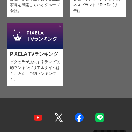
家電を
展開しているグループ
ネスブランド「Re･De (リ
会社。
デ)」
PIXELA TVランキング
ピクセラが提供するテレビ視
聴ランキング
リアルタイムは
もちろん、予約ランキング
も。