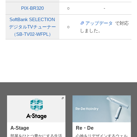
PIX-BR320
○
-
SoftBank SELECTION
アップデータ
で対応
デジタルTVチューナー
○
しました。
（SB-TV02-WFPL）
A-Stage
Re・De
部屋をひとつ豊かにする生活
心地をリデザインする
ウェル