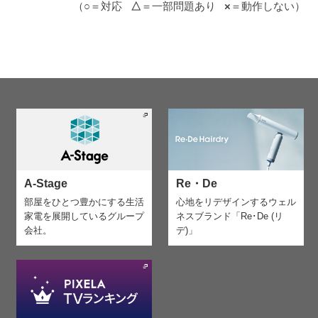
（
○
＝対応
△
＝一部問題あり
×
＝動作しない）
A-Stage
Re・De
部屋をひとつ豊かにする生活
心地をリデザインする
ウェル
家電を
展開しているグループ
ネスブランド「Re･De (リ
会社。
デ)」