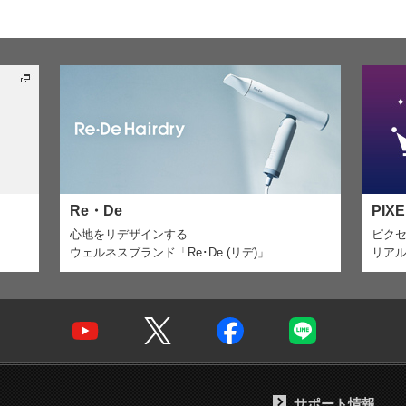
Re・De
PIX
心地をリデザインする
ピク
ウェルネスブランド「Re･De (リデ)」
リア
サポート情報