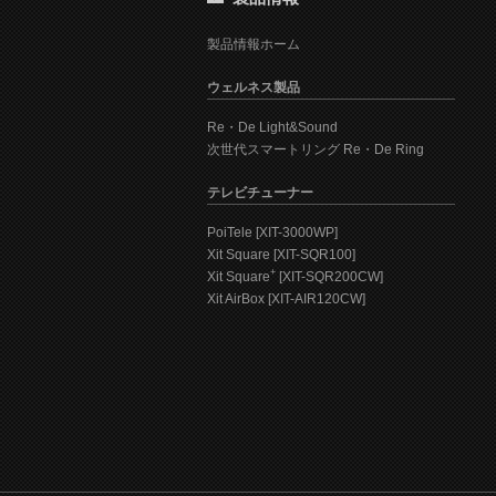
製品情報ホーム
ウェルネス製品
Re・De Light&Sound
次世代スマートリング Re・De Ring
テレビチューナー
PoiTele [XIT-3000WP]
Xit Square [XIT-SQR100]
+
Xit Square
[XIT-SQR200CW]
Xit AirBox [XIT-AIR120CW]