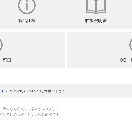
製品仕様
取扱説明書
せ窓口
OS・
0)
Xit Stick(XIT-STK210) サポートガイド
、予告なく変更する場合があります。
どは各社の商標もしくは登録商標です。