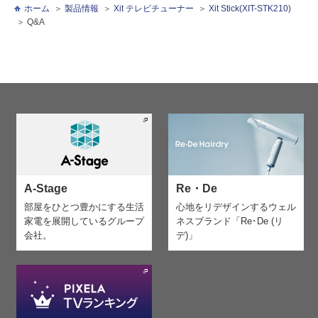
ホーム
製品情報
Xit テレビチューナー
Xit Stick(XIT-STK210)
Q&A
A-Stage
Re・De
部屋をひとつ豊かにする生活
心地をリデザインする
ウェル
家電を
展開しているグループ
ネスブランド「Re･De (リ
会社。
デ)」