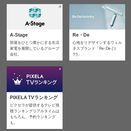
A-Stage
Re・De
部屋をひとつ豊かにする生活
心地をリデザインする
ウェル
家電を
展開しているグループ
ネスブランド「Re･De (リ
会社。
デ)」
PIXELA TVランキング
ピクセラが提供するテレビ視
聴ランキング
リアルタイムは
もちろん、予約ランキング
も。