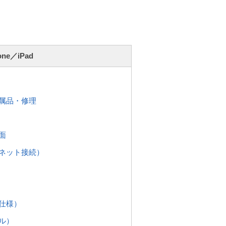
one／iPad
付属品・修理
面
ーネット接続）
・仕様）
ブル）