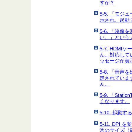
すが？
5-5. 「モ
示され、起動
5-6. 「映
い。」という
5-7. HD
ん。対応して
ッセージが表示
5-8. 「音
定されていま
ん。
5-9. 「St
くなります。
5-10. 起
5-11. DPI
常のサイズ（9