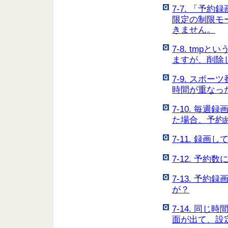
7-7. 「予約
限定の制限モ
きません。
7-8. tm
ますが、削除
7-9. スポ
時間が重なっ
7-10. 毎
た場合、予約
7-11. 録
7-12. 予
7-13. 予
が？
7-14. 同
面が出て、設