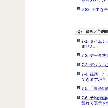
あるのですが
6-22. 不
Q7 : 録画／予約
7-1. タイ
ません。
7-2. デー
7-3. デジ
7-4. 録画
できますか？
7-5. 「裏
7-6. 予約録
乱れて表示さ