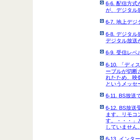
6-6. 配信
が、デジタル
6-7. 地上
6-8. デジ
デジタル放送
6-9. 受信
6-10. 「
ーブルが切断
れたため、映
というメッセ
6-11. B
6-12. B
ます。リモコ
す。・・・」
していません
6-13. イ