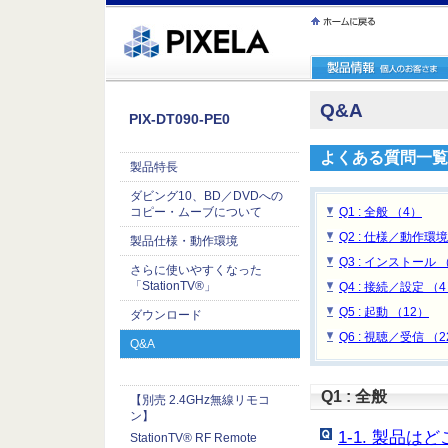
ｪ繝ｳ繧ｯ縺ｧ縺吶�
Q&A
PIX-DT090-PE0
よくある質問一覧
製品特長
ダビング10、BD／DVDへの
コピー・ムーブについて
Q1 : 全般 （4）
Q2 : 仕様／動作環境
製品仕様・動作環境
Q3 : インストール 
さらに使いやすくなった
「StationTV®」
Q4 : 接続／設定 （
Q5 : 起動 （12）
ダウンロード
Q6 : 視聴／受信 （
Q&A
Q1 : 全般
【別売 2.4GHz無線リモコ
ン】
1-1. 製品
StationTV® RF Remote