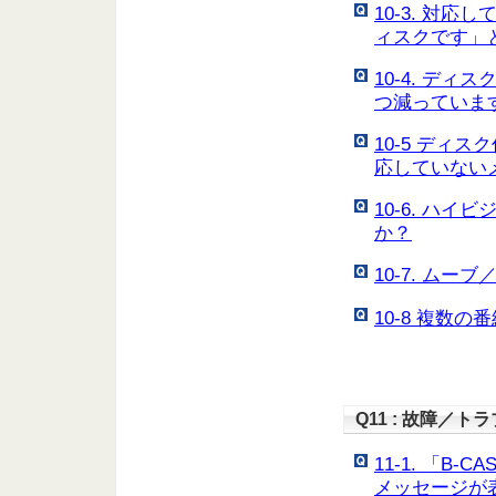
10-3. 対
ィスクです」
10-4. デ
つ減っていま
10-5 ディ
応していない
10-6. ハ
か？
10-7. ム
10-8 複数
Q11 : 故障／ト
11-1. 「
メッセージが