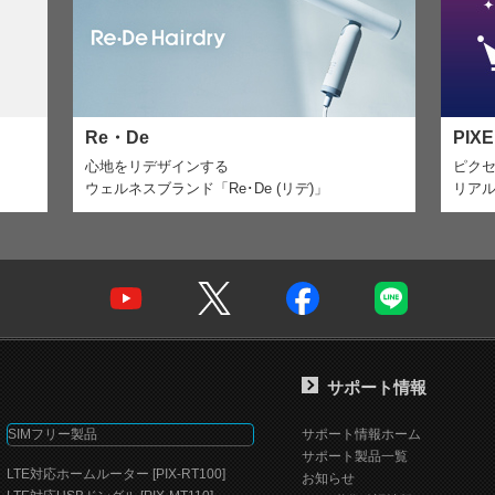
Re・De
PIX
心地をリデザインする
ピク
ウェルネスブランド「Re･De (リデ)」
リア
サポート情報
SIMフリー製品
サポート情報ホーム
サポート製品一覧
LTE対応ホームルーター [PIX-RT100]
お知らせ