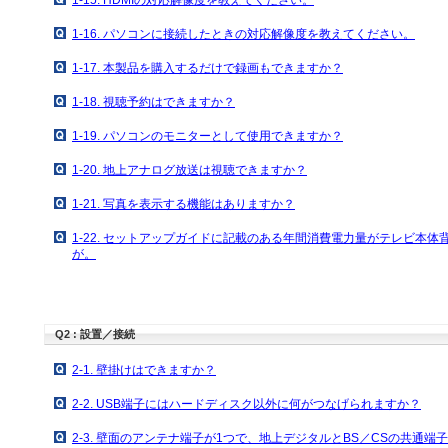
1-15. HDMIの対応解像度を教えてください。
1-16. パソコンに接続したときの対応解像度を教えてください。
1-17. 本製品を購入するだけで録画もできますか？
1-18. 視聴予約はできますか？
1-19. パソコンのモニターとして使用できますか？
1-20. 地上アナログ放送は視聴できますか？
1-21. 写真を表示する機能はありますか？
1-22. セットアップガイドに記載のある年間消費電力量がテレビ本
が。
Q2 : 設置／接続
2-1. 壁掛けはできますか？
2-2. USB端子にはハードディスク以外に何がつなげられますか？
2-3. 壁面のアンテナ端子が1つで、地上デジタルとBS／CSの共通