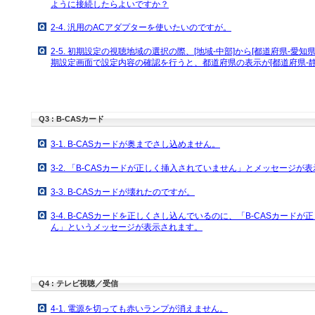
ように接続したらよいですか？
2-4. 汎用のACアダプターを使いたいのですが。
2-5. 初期設定の視聴地域の選択の際、[地域-中部]から[都道府県-愛
期設定画面で設定内容の確認を行うと、都道府県の表示が[都道府県-
Q3 : B-CASカード
3-1. B-CASカードが奥までさし込めません。
3-2. 「B-CASカードが正しく挿入されていません」とメッセージが
3-3. B-CASカードが壊れたのですが。
3-4. B-CASカードを正しくさし込んでいるのに、「B-CASカード
ん」というメッセージが表示されます。
Q4 : テレビ視聴／受信
4-1. 電源を切っても赤いランプが消えません。