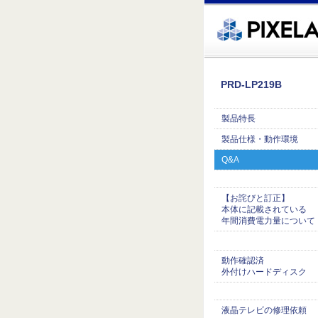
�繧ｸ蜀�ｒ遘ｻ蜍輔☆繧九◆繧√�繝ｪ繝ｳ繧ｯ縺ｧ縺吶�
PRD-LP219B
製品特長
製品仕様・動作環境
Q&A
【お詫びと訂正】
本体に記載されている
年間消費電力量について
動作確認済
外付けハードディスク
液晶テレビの修理依頼