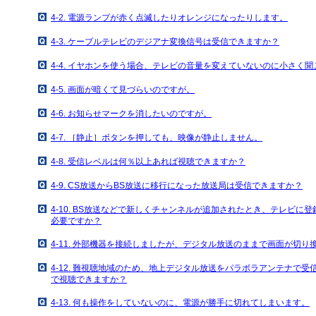
4-2. 電源ランプが赤く点滅したりオレンジになったりします。
4-3. ケーブルテレビのデジアナ変換信号は受信できますか？
4-4. イヤホンを使う場合、テレビの音量を変えていないのに小さく
4-5. 画面が暗くて見づらいのですが。
4-6. お知らせマークを消したいのですが。
4-7. ［静止］ボタンを押しても、映像が静止しません。
4-8. 受信レベルは何％以上あれば視聴できますか？
4-9. CS放送からBS放送に移行になった放送局は受信できますか？
4-10. BS放送などで新しくチャンネルが追加されたとき、テレビに
必要ですか？
4-11. 外部機器を接続しましたが、デジタル放送のままで画面が切り
4-12. 難視聴地域のため、地上デジタル放送をパラボラアンテナで
で視聴できますか？
4-13. 何も操作をしていないのに、電源が勝手に切れてしまいます。