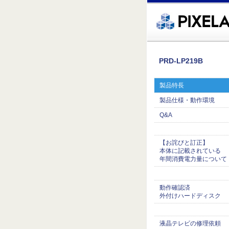
�繧ｸ蜀�ｒ遘ｻ蜍輔☆繧九◆繧√�繝ｪ繝ｳ繧ｯ縺ｧ縺吶�
PRD-LP219B
製品特長
製品仕様・動作環境
Q&A
【お詫びと訂正】
本体に記載されている
年間消費電力量について
動作確認済
外付けハードディスク
液晶テレビの修理依頼