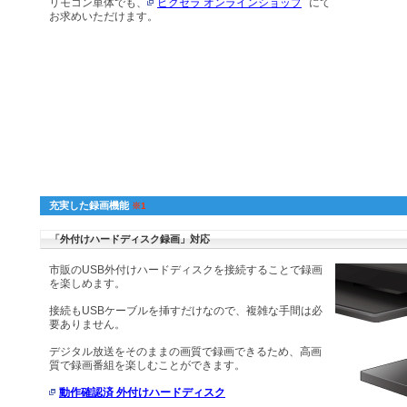
リモコン単体でも、
ピクセラ オンラインショップ
にて
お求めいただけます。
充実した録画機能
※1
「外付けハードディスク録画」対応
市販のUSB外付けハードディスクを接続することで録画
を楽しめます。
接続もUSBケーブルを挿すだけなので、複雑な手間は必
要ありません。
デジタル放送をそのままの画質で録画できるため、高画
質で録画番組を楽しむことができます。
動作確認済 外付けハードディスク