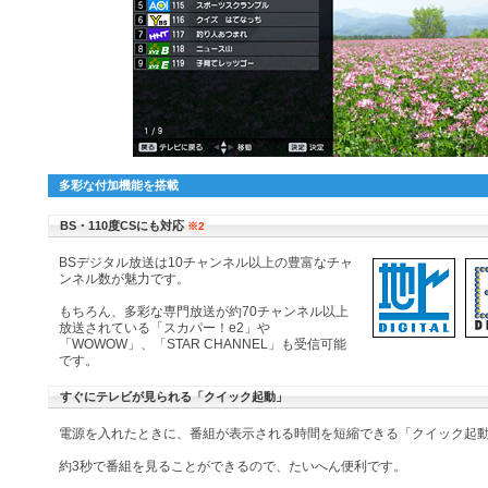
多彩な付加機能を搭載
BS・110度CSにも対応
※2
BSデジタル放送は10チャンネル以上の豊富なチャ
ンネル数が魅力です。
もちろん、多彩な専門放送が約70チャンネル以上
放送されている「スカパー！e2」や
「WOWOW」、「STAR CHANNEL」も受信可能
です。
すぐにテレビが見られる「クイック起動」
電源を入れたときに、番組が表示される時間を短縮できる「クイック起
約3秒で番組を見ることができるので、たいへん便利です。