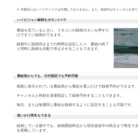
※ 本製品にはハードディスクは付属しておりません。また、録画中はチャンネルを切
ハイビジョン録画をボタン1つで
番組を見ているときに、リモコンの録画ボタンを押すだ
けですぐに録画ができます。
録画中に録画停止までの時間を設定したり、番組の終了
と同時に録画を自動で停止させることもできます。
番組表からでも、日付指定でも予約可能
画面に表示されている番組表から番組を選ぶだけで録画予約ができます
チャンネルと時刻を直接指定して録画予約することもできます。
毎日、または毎週同じ番組を録画するように設定することも可能です。
追いかけ再生もできる
録画している最中でも、録画開始時点から現在放送中の時点まで再生で
を搭載しています。