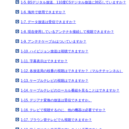
1-5. BSデジタル放送、110度CSデジタル放送に対応していますか？
1-6. 海外で使用できますか？
1-7. データ放送は受信できますか？
1-8. 現在使用しているアンテナを接続して視聴できますか？
1-9. アンテナケーブルはついていますか？
1-10. ハイビジョン放送は視聴できますか？
1-11. 字幕表示はできますか？
1-12. 各放送局の枝番の視聴はできますか？（マルチチャンネル）
1-13. ケーブルテレビの視聴はできますか？
1-14. ケーブルテレビのローカル番組を見ることはできますか？
1-15. デジアナ変換の放送は受信できますか。
1-16. テレビで視聴するのに、他の機器は必要ですか？
1-17. ブラウン管テレビでも視聴できますか？