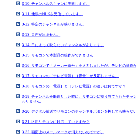
3-10. チャンネルスキャンに失敗します。
3-11. 他県のNHKを受信しています。
3-12. 特定のチャンネルが映りません。
3-13. 音声が出ません。
3-14. 日によって映らないチャンネルがあります。
3-15. リモコンで本製品の操作ができません
3-16. リモコンで「メーカー番号」を入力しましたが、テレビの操作
3-17. リモコンの［テレビ電源］［音量］が反応しません。
3-18. リモコンの［電源］と［テレビ電源］の違いは何ですか？
3-19. チャンネルを順送りした時に、リモコンに割り当てられたチ
わりません。
3-20. デジタル放送でリモコンのチャンネルボタンを押しても映ら
3-21. 汎用リモコンに対応していますか？
3-22. 画面上のメールマークが消えないのですが。