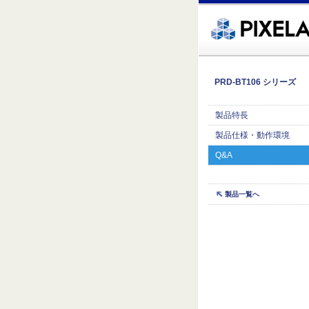
�繧ｸ蜀�ｒ遘ｻ蜍輔☆繧九◆繧√�繝ｪ繝ｳ繧ｯ縺ｧ縺吶�
PRD-BT106 シリーズ
製品特長
製品仕様・動作環境
Q&A
製品一覧へ