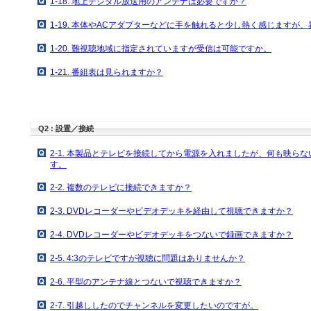
1-18. 地上デジタル放送用のアンテナは必要ですか？
1-19. 本体やACアダプターなどに手を触れると少し熱く感じますが
1-20. 難視聴地域に指定されていますが受信は可能ですか。
1-21. 番組表は見られますか？
Q2 : 設置／接続
2-1. 本製品とテレビを接続してから電源を入れましたが、何も映ら
す。
2-2. 複数のテレビに接続できますか？
2-3. DVDレコーダーやビデオデッキを経由して視聴できますか？
2-4. DVDレコーダーやビデオデッキをつないで録画できますか？
2-5. 4:3のテレビですが視聴に問題はありませんか？
2-6. 平型のアンテナ線とつないで視聴できますか？
2-7. 引越ししたのでチャンネルを変更したいのですが。