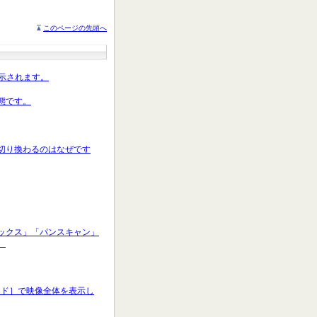
このページの先頭へ
表示されます。
態です。
で切り換わるのはなぜです
ボックス」「パンスキャン」
。
モード］で映像全体を表示し