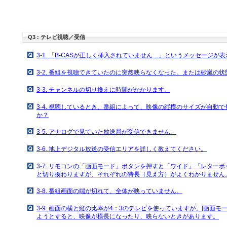
Q3 : テレビ視聴／受信
3-1. 「B-CASが正しく挿入されていません…」というメッセージが
3-2. 番組を視聴できていたのに突然映らなくなった。または砂嵐の状
3-3. チャンネルの切り換えに時間がかかります。
3-4. 視聴しているとき、番組によって、映像の縦横のサイズが自動
か？
3-5. アナログで見ていた放送局が受信できません。
3-6. 地上デジタル放送の受信エリアを詳しく教えてください。
3-7. リモコンの「画面モード」ボタンを押すと「ワイド」「レター
と切り換わりますが、それぞれの特長（見え方）がよくわかりません
3-8. 番組画面の端が切れて、全体が映っていません。
3-9. 画面の横と縦の比率が4：3のテレビを使っていますが、[画面
ようとすると、映像が横長になったり、映らないときがあります。