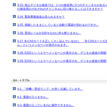
3-23. 地上デジタル放送では、1つの放送局に3つのチャンネルがあ
の放送局のそれぞれのチャンネルに切り換えることはできますか？
3-24. 緊急警報放送は見られますか？
3-25. 視聴したままにしていると自動で電源が切れるのですが。
3-26. 受信レベルが100％なのに何も映りません。
3-27. B-CASカードを正しくさし込んでいるのに、「B-CASカー
ん」というメッセージが表示されます。
3-28. E202というエラーメッセージが表示され、デジタル放送が視
3-29. E204というエラーメッセージが表示され、デジタル放送が視
Q4 : トラブル
4-1. 「待機／受信ランプ」が赤く点滅しています。
4-2. 電源が入りません。
4-3. 電源が入っているのに操作できません。