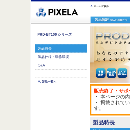
ｪ繝ｳ繧ｯ縺ｧ縺吶�
PRD-BT106 シリーズ
製品特長
製品仕様・動作環境
Q&A
製品一覧へ
販売終了・サポ
・ 本ページの内
・ 掲載されて
す。
製品特長