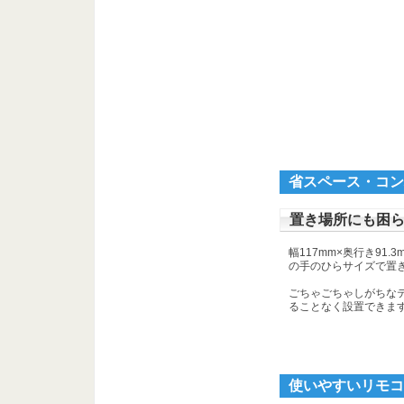
省スペース・コン
置き場所にも困
幅117mm×奥行き91.
の手のひらサイズで置
ごちゃごちゃしがちな
ることなく設置できま
使いやすいリモコ