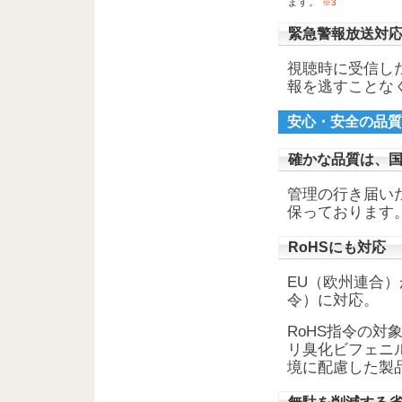
ます。
※3
緊急警報放送対
視聴時に受信し
報を逃すことな
安心・安全の品質
確かな品質は、
管理の行き届い
保っております
RoHSにも対応
EU（欧州連合）
令）に対応。
RoHS指令の
リ臭化ビフェニ
境に配慮した製