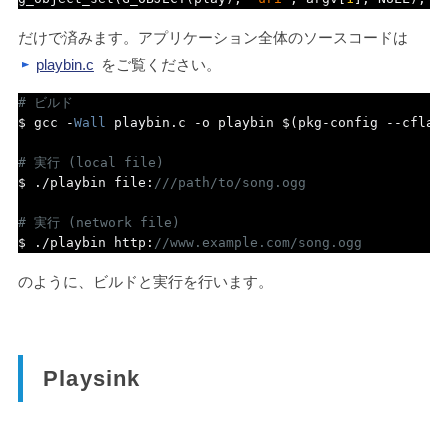
だけで済みます。アプリケーション全体のソースコードは
playbin.c
をご覧ください。
# ビルド
$ gcc 
-
Wall
 playbin
.
c 
-
o playbin $
(
pkg
-
config 
--
cflag
# 実行 (local file)
$ 
./
playbin file
:
///path/to/song.ogg
# 実行 (network file)
$ 
./
playbin http
:
//www.example.com/song.ogg
のように、ビルドと実行を行います。
Playsink