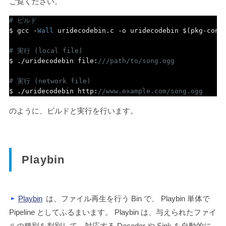
ご覧ください。
# ビルド
$ gcc 
-
Wall
 uridecodebin
.
c 
-
o uridecodebin $
(
pkg
-
conf
# 実行 (local file)
$ 
./
uridecodebin file
:
///path/to/song.ogg
# 実行 (network file)
$ 
./
uridecodebin http
:
//www.example.com/song.ogg
のように、ビルドと実行を行います。
Playbin
Playbin
は、ファイル再生を行う Bin で、 Playbin 単体で
Pipeline としてふるまいます。 Playbin は、与えられたファイ
ルの種別を判別して、対応する Decoder や Sink を自動的に