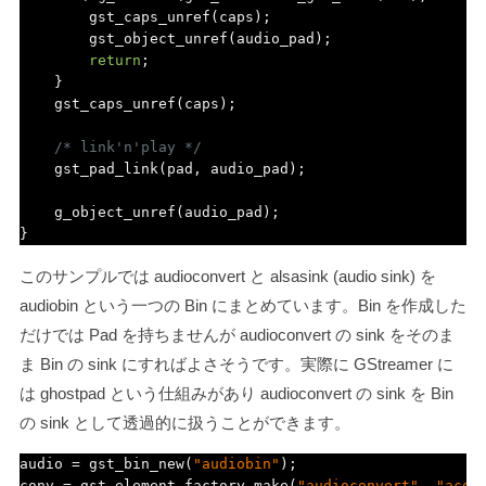
        gst_caps_unref
(
caps
);
        gst_object_unref
(
audio_pad
);
return
;
}
    gst_caps_unref
(
caps
);
/* link'n'play */
    gst_pad_link
(
pad
,
 audio_pad
);
    g_object_unref
(
audio_pad
);
}
このサンプルでは audioconvert と alsasink (audio sink) を
audiobin という一つの Bin にまとめています。Bin を作成した
だけでは Pad を持ちませんが audioconvert の sink をそのま
ま Bin の sink にすればよさそうです。実際に GStreamer に
は ghostpad という仕組みがあり audioconvert の sink を Bin
の sink として透過的に扱うことができます。
audio 
=
 gst_bin_new
(
"audiobin"
);
conv 
=
 gst_element_factory_make
(
"audioconvert"
,
"acon