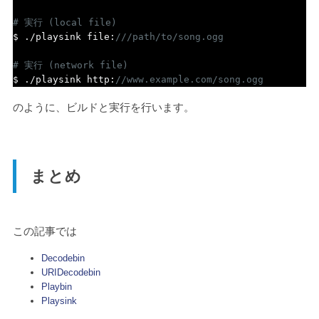
# 実行 (local file)
$ 
./
playsink file
:
///path/to/song.ogg
# 実行 (network file)
$ 
./
playsink http
:
//www.example.com/song.ogg
のように、ビルドと実行を行います。
まとめ
この記事では
Decodebin
URIDecodebin
Playbin
Playsink