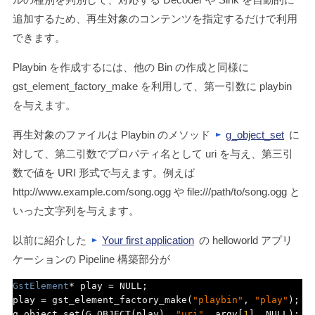
追加するため、再生対象のコンテンツを指定するだけで利用
できます。
Playbin を作成するには、他の Bin の作成と同様に
gst_element_factory_make
を利用して、第一引数に
playbin
を与えます。
再生対象のファイルは Playbin のメソッド
g_object_set
に
対して、第二引数でプロパティ名として
uri
を与え、第三引
数で値を URI 形式で与えます。例えば
http://www.example.com/song.ogg
や
file:///path/to/song.ogg
と
いった文字列を与えます。
以前に紹介した
Your first application
の helloworld アプリ
ケーションの Pipeline 構築部分が
GstElement
*
 play 
=
 NULL
;
play 
=
 gst_element_factory_make
(
"playbin"
,
"play"
);
g_object_set
(
G_OBJECT
(
play
),
"uri"
,
 argv
[
1
],
 NULL
);