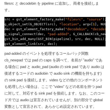
filesrc と decodebin を pipeline に追加し、両者を接続しま
す。
src 
=
 gst_element_factory_make
(
"filesrc"
,
"source"
);
g_object_set
(
G_OBJECT
(
src
),
"location"
,
 argv
[
1
],
 NULL
dec 
=
 gst_element_factory_make
(
"decodebin"
,
"decoder"
g_signal_connect
(
dec
,
"pad-added"
,
 G_CALLBACK
(
cb_newp
gst_bin_add_many
(
GST_BIN
(
pipeline
),
 src
,
 dec
,
 NULL
);
gst_element_link
(
src
,
 dec
);
pad-added
のイベントを処理するコールバック関数
cb_newpad
では
pad
の caps を調べて、名前が
"audio"
であ
る場合に
pad
と
audio_pad
(
audio
の sink pad であり
audio
は
後述するコードの audiobin で audio sink の機能を持ちます)
の sink pad を接続します。video などの他のコンポーネント
も処理したい場合は、ここで
"video"
などの名前を持つ pad
に対して、対応する sink pad を接続します。なお、このコー
ド片では
audio
は宣言されていませんが、別の部分で global
変数として宣言されて、あらかじめ設定されています。