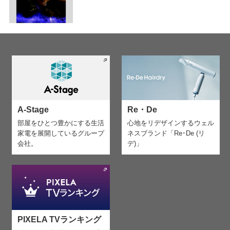
A-Stage
Re・De
部屋をひとつ豊かにする生活
心地をリデザインする
ウェル
家電を
展開しているグループ
ネスブランド「Re･De (リ
会社。
デ)」
PIXELA TVランキング