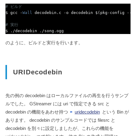
# ビルド
$ gcc 
-
Wall
 decodebin
.
c 
-
o decodebin $
(
pkg
-
config 
--
c
# 実行
$ 
./
decodebin 
./
song
.
ogg
のように、ビルドと実行を行います。
URIDecodebin
先の例の decodebin はローカルファイルの再生を行うサンプ
ルでした。 GStreamer には uri で指定できる src と
decodebin の機能をあわせ持つ
uridecodebin
という Bin が
あります。 decodebin のサンプルコードでは filesrc と
decodebin を別々に設定しましたが、これらの機能を