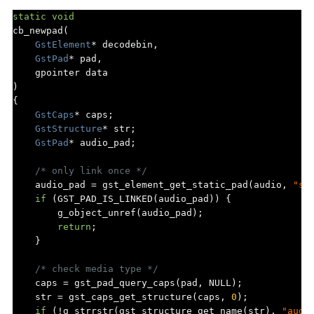
static
void
cb_newpad
(
GstElement
*
 decodebin
,
GstPad
*
 pad
,
)
{
GstCaps
*
 caps
;
GstStructure
*
 str
;
GstPad
*
 audio_pad
;
/* only link once */
    audio_pad 
=
 gst_element_get_static_pad
(
audio
,
"si
if
(
GST_PAD_IS_LINKED
(
audio_pad
))
{
        g_object_unref
(
audio_pad
);
return
;
}
/* check media type */
    caps 
=
 gst_pad_query_caps
(
pad
,
 NULL
);
    str 
=
 gst_caps_get_structure
(
caps
,
0
);
if
(!
g_strrstr
(
gst_structure_get_name
(
str
),
"audi