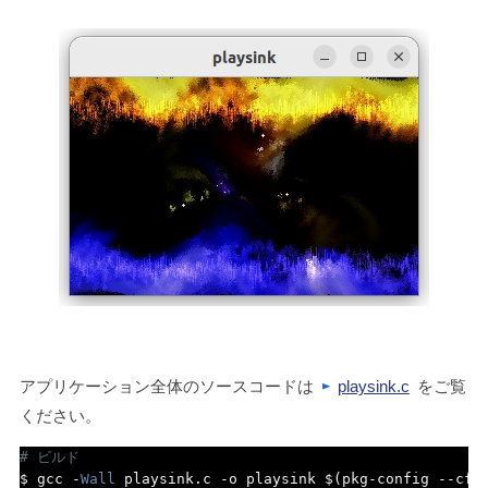
アプリケーション全体のソースコードは
playsink.c
をご覧
ください。
# ビルド
$ gcc 
-
Wall
 playsink
.
c 
-
o playsink $
(
pkg
-
config 
--
cfl