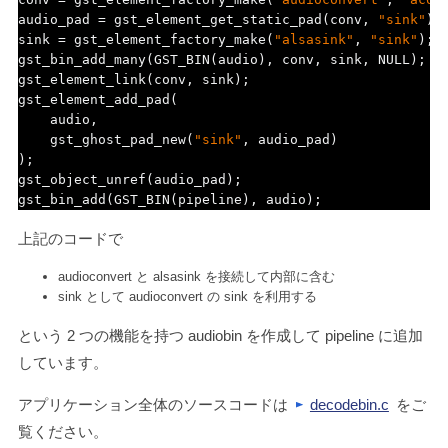
audio_pad 
=
 gst_element_get_static_pad
(
conv
,
"sink"
);
sink 
=
 gst_element_factory_make
(
"alsasink"
,
"sink"
);
gst_bin_add_many
(
GST_BIN
(
audio
),
 conv
,
 sink
,
 NULL
);
gst_element_link
(
conv
,
 sink
);
gst_element_add_pad
(
    audio
,
    gst_ghost_pad_new
(
"sink"
,
 audio_pad
)
);
gst_object_unref
(
audio_pad
);
gst_bin_add
(
GST_BIN
(
pipeline
),
 audio
);
上記のコードで
audioconvert と alsasink を接続して内部に含む
sink として audioconvert の sink を利用する
という 2 つの機能を持つ audiobin を作成して pipeline に追加
しています。
アプリケーション全体のソースコードは
decodebin.c
をご
覧ください。