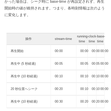
かった場合は、シーク時に base-time が再設定されず、再生
開始時の値が維持されます。つまり、各時刻情報は次のよう
に変化します。
running-
clock-
base-
操作
stream-time
time
time
time
再生開始
00:00
00:00
00:00
00:00
再生中 (5 秒経過)
00:05
00:05
00:05
00:00
再生中 (10 秒経過)
00:10
00:10
00:10
00:00
20 秒位置へシーク
00:20
00:10
00:10
00:00
再生中 (10 秒経過)
00:30
00:20
00:20
00:00