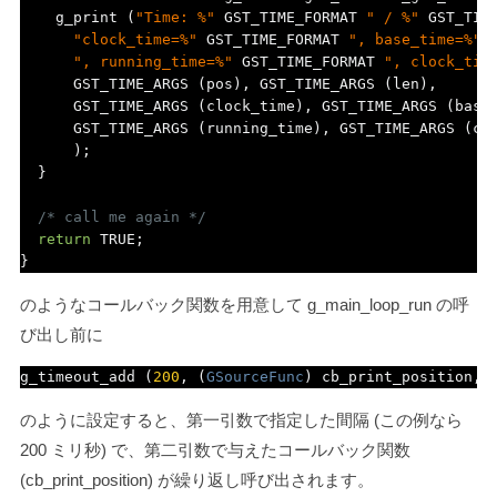
    g_print 
(
"Time: %"
 GST_TIME_FORMAT 
" / %"
 GST_TIM
"clock_time=%"
 GST_TIME_FORMAT 
", base_time=%"
 
", running_time=%"
 GST_TIME_FORMAT 
", clock_tim
      GST_TIME_ARGS 
(
pos
),
 GST_TIME_ARGS 
(
len
),
      GST_TIME_ARGS 
(
clock_time
),
 GST_TIME_ARGS 
(
base
      GST_TIME_ARGS 
(
running_time
),
 GST_TIME_ARGS 
(
cl
);
}
/* call me again */
return
 TRUE
;
}
のようなコールバック関数を用意して
g_main_loop_run
の呼
び出し前に
g_timeout_add 
(
200
,
(
GSourceFunc
)
 cb_print_position
,
 
のように設定すると、第一引数で指定した間隔 (この例なら
200 ミリ秒) で、第二引数で与えたコールバック関数
(
cb_print_position
) が繰り返し呼び出されます。