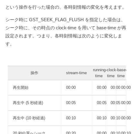
という操作を行った場合の、各時刻情報の変化を考えます。
シーク時に
GST_SEEK_FLAG_FLUSH
を指定した場合は、
シーク時に、その時点の clock-time を用いて base-time が再
設定されます。つまり、各時刻情報は次のように変化しま
す。
running-
clock-
base-
操作
stream-time
time
time
time
再生開始
00:00
00:00
00:00
00:00
再生中 (5 秒経過)
00:05
00:05
00:05
00:00
再生中 (10 秒経過)
00:10
00:10
00:10
00:00
20 秒位置へシーク
00:20
00:00
00:10
00:10