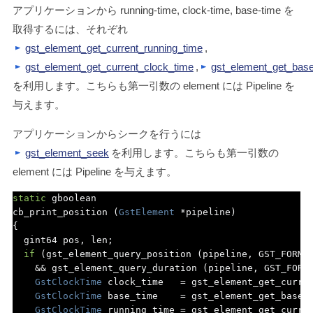
アプリケーションから running-time, clock-time, base-time を
取得するには、それぞれ
gst_element_get_current_running_time
,
gst_element_get_current_clock_time
,
gst_element_get_bas
を利用します。こちらも第一引数の element には Pipeline を
与えます。
アプリケーションからシークを行うには
gst_element_seek
を利用します。こちらも第一引数の
element には Pipeline を与えます。
static
 gboolean

cb_print_position 
(
GstElement
*
pipeline
)
{
  gint64 pos
,
 len
;
if
(
gst_element_query_position 
(
pipeline
,
 GST_FORMA
&&
 gst_element_query_duration 
(
pipeline
,
 GST_FORM
GstClockTime
 clock_time   
=
 gst_element_get_curre
GstClockTime
 base_time    
=
 gst_element_get_base_
GstClockTime
 running_time 
=
 gst_element_get_curre