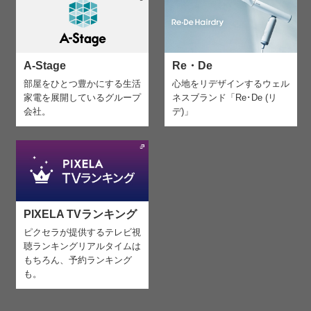
A-Stage
Re・De
部屋をひとつ豊かにする生活
心地をリデザインする
ウェル
家電を
展開しているグループ
ネスブランド「Re･De (リ
会社。
デ)」
PIXELA TVランキング
ピクセラが提供するテレビ視
聴ランキング
リアルタイムは
もちろん、予約ランキング
も。