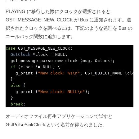
PLAYING に移行した際にクロックが選択されると
GST_MESSAGE_NEW_CLOCK
が Bus に通知されます。選
択されたクロックを調べるには、下記のような処理を Bus の
コールバック関数に追加します。
case
 GST_MESSAGE_NEW_CLOCK
:
GstClock
*
clock 
=
 NULL
;
  gst_message_parse_new_clock 
(
msg
,
&
clock
);
if
(
clock 
!=
 NULL
)
{
    g_print 
(
"New clock: %s\n"
,
 GST_OBJECT_NAME 
(
cloc
}
else
{
    g_print 
(
"New clock: NULL\n"
);
}
break
;
オーディオファイル再生アプリケーションで試すと
GstPulseSinkClock
という名前が得られました。