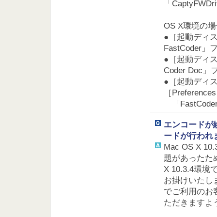
「CaptyFWD
OS X環境の
●［起動ディス
FastCode
●［起動ディス
Coder Do
●［起動ディスク
［Preferenc
「FastCoder
エンコードが
ードが行われ
Mac OS X 
題があったた
X 10.3.
お掛けいたしますが
でご利用のお客様
ただきますよ