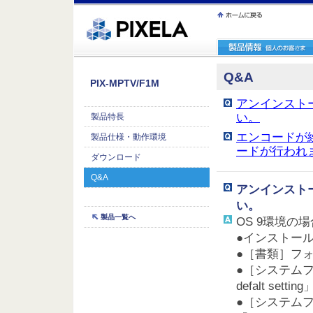
ｪ繝ｳ繧ｯ縺ｧ縺吶�
Q&A
PIX-MPTV/F1M
アンインスト
い。
製品特長
エンコードが
製品仕様・動作環境
ードが行われ
ダウンロード
Q&A
アンインスト
い。
製品一覧へ
OS 9環境の場
●インストール先
●［書類］フォル
●［システムフ
defalt set
●［システム