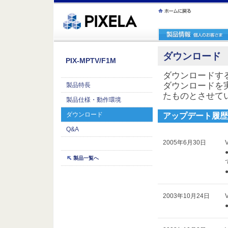
ｪ繝ｳ繧ｯ縺ｧ縺吶�
ダウンロード
PIX-MPTV/F1M
ダウンロードす
ダウンロードを
製品特長
たものとさせて
製品仕様・動作環境
ダウンロード
アップデート履歴
Q&A
2005年6月30日
V
製品一覧へ
2003年10月24日