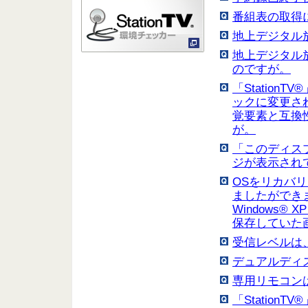
番組表の取得
地上デジタル
地上デジタル
のですが。
「StationT
ックに変更され
覚要素と互換
が。
「このディス
ジが表示され
OSをリカバ
ましたができ
Windows® 
保存していた
受信レベルは
デュアルディ
専用リモコン
「Station