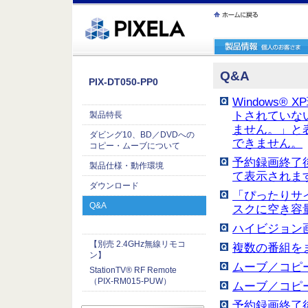
ｪ繝ｳ繧ｯ縺ｧ縺吶�
Q&A
PIX-DT050-PP0
Windows
トされていな
製品特長
ません。」と表
ダビング10、BD／DVDへの
できません。
コピー・ムーブについて
予約録画終了後
製品仕様・動作環境
て表示されま
ダウンロード
「ぴったりサ
Q&A
スクに空き容
ハイビジョン
【別売 2.4GHz無線リモコ
複数の番組を
ン】
ムーブ／コピ
StationTV® RF Remote
（PIX-RM015-PUW）
ムーブ／コピ
予約録画終了