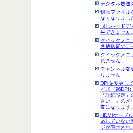
デジタル放送
録画ファイル
なくなりまし
同じハードデ
生できません
クイックメニ
各放送局のデ
クイックメニ
れません。
チャンネル変
りません。
DPIを変更して
イズ（96DP
「詳細設定」の
さい。」のメ
常になります
HDMIケー
応していない
ジが表示され、