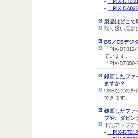
「PIX-DT0
「PIX-DA0
製品はどこで
取り扱い店舗
BS／CSデ
「PIX-DT0
ています。
「PIX-DT
録画したファ
ますか？
USBなどの
できます。
録画したファイ
ブや、ダビン
下記アップデ
「PIX-DT0