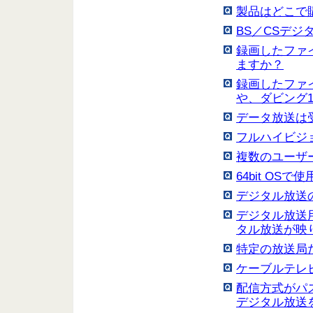
製品はどこで
BS／CSデ
録画したファ
ますか？
録画したファイ
や、ダビング
データ放送は
フルハイビジ
複数のユーザ
64bit OS
デジタル放送
デジタル放送
タル放送が映
特定の放送局
ケーブルテレ
配信方式がパ
デジタル放送