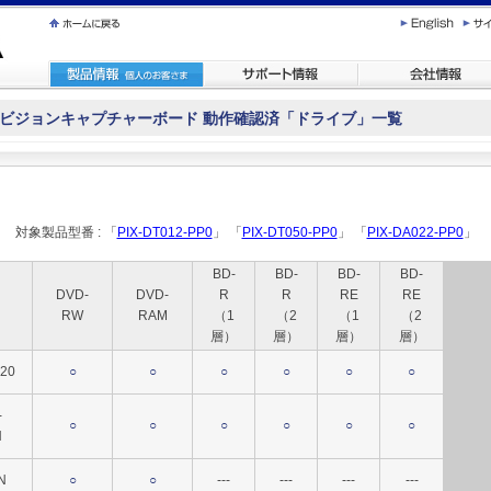
ビジョンキャプチャーボード 動作確認済「ドライブ」一覧
対象製品型番 : 「
PIX-DT012-PP0
」 「
PIX-DT050-PP0
」 「
PIX-DA022-PP0
」
BD-
BD-
BD-
BD-
DVD-
DVD-
R
R
RE
RE
RW
RAM
（1
（2
（1
（2
層）
層）
層）
層）
20
○
○
○
○
○
○
-
○
○
○
○
○
○
N
N
○
○
---
---
---
---