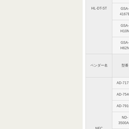
HL-DT-ST
GSA-
4167
GSA-
H10
GSA-
H62
ベンダー名
型番
AD-717
AD-754
AD-791
ND-
3500
NEC