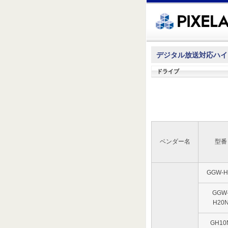
�繧ｸ蜀�ｒ遘ｻ蜍輔☆繧九◆繧√�繝ｪ繝ｳ繧ｯ縺ｧ縺吶�
デジタル放送対応ハイ
ドライブ
ベンダー名
型番
GGW-H
GGW
H20
GH10