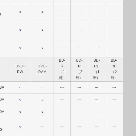
○
○
---
---
---
---
B
○
○
---
---
---
---
N
○
○
---
---
---
---
N
BD-
BD-
BD-
BD-
DVD-
DVD-
R
R
RE
RE
RW
RAM
（1
（2
（1
（2
層）
層）
層）
層）
3A
○
○
---
---
---
---
0A
○
○
---
---
---
---
0A
○
○
---
---
---
---
○
---
---
---
---
---
AG