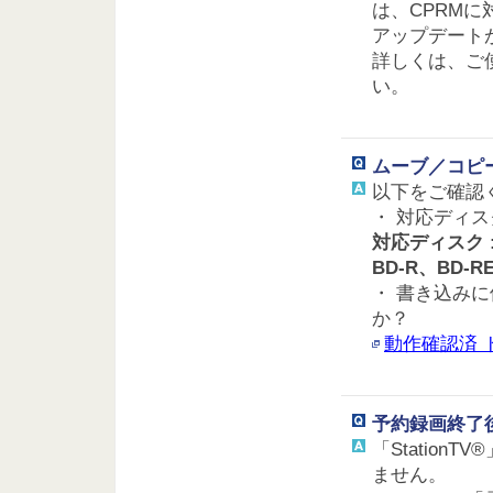
は、CPRM
アップデート
詳しくは、ご
い。
ムーブ／コピ
以下をご確認
・ 対応ディ
対応ディスク :
BD-R、BD-R
・ 書き込み
か？
動作確認済 
予約録画終了
「Statio
ません。