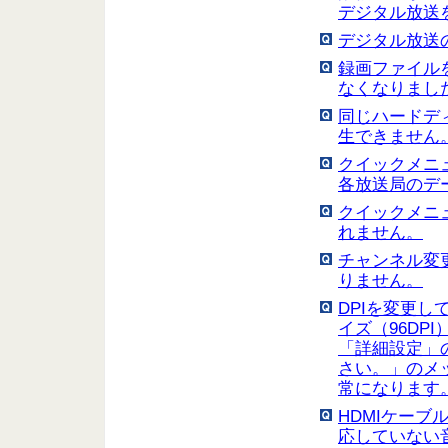
デジタル放送
デジタル放送
録画ファイル
なくなりまし
同じハードデ
生できません
クイックメニ
各放送局のデ
クイックメニ
れません。
チャンネル変
りません。
DPIを変更して
イズ（96DP
「詳細設定」の
さい。」のメ
常になります
HDMIケー
応していない