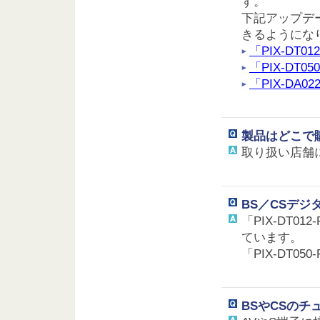
す。
下記アップデ
きるようにな
「PIX-DT0
「PIX-DT0
「PIX-DA0
製品はどこで
取り扱い店舗
BS／CSデ
「PIX-DT0
ています。
「PIX-DT
BSやCSの