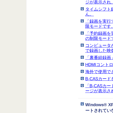
ジが表示され、
タイムシフト
ん。
「録画を実行で
限モードです
「予約録画を実
の制限モード
コンピュータ
で録画した映
「裏番組録画
HDMIコント
海外で使用で
B-CASカー
「B-CAS
ージが表示さ
Windows
ートされてい