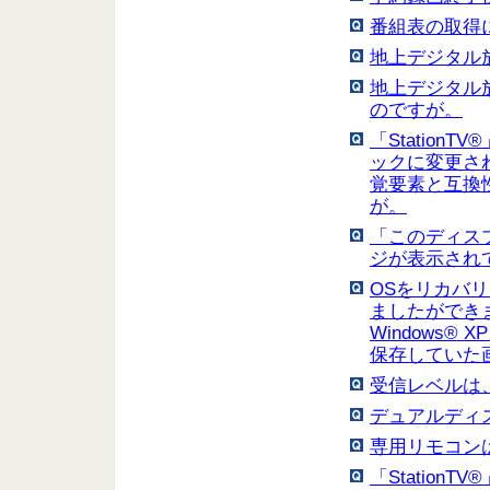
番組表の取得
地上デジタル
地上デジタル
のですが。
「StationT
ックに変更され
覚要素と互換
が。
「このディス
ジが表示され
OSをリカバ
ましたができ
Windows® 
保存していた
受信レベルは
デュアルディ
専用リモコン
「Station