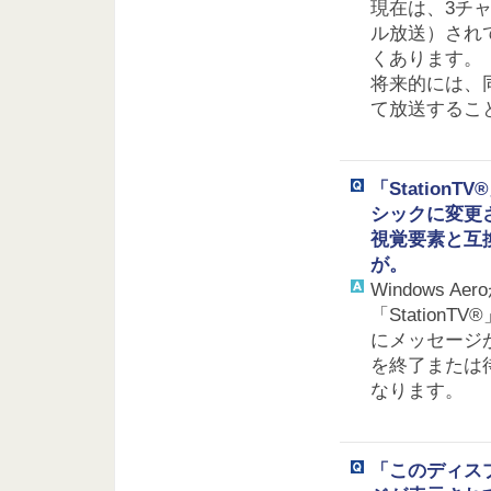
現在は、3チ
ル放送）され
くあります。
将来的には、
て放送するこ
「Station
シックに変更さ
視覚要素と互
が。
Windows
「Station
にメッセージが
を終了または待
なります。
「このディス