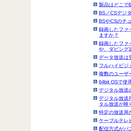
製品はどこで
BS／CSデ
BSやCSの
録画したファ
ますか？
録画したファイ
や、ダビング
データ放送は
フルハイビジ
複数のユーザ
64bit OS
デジタル放送
デジタル放送
タル放送が映
特定の放送局
ケーブルテレ
配信方式がパ