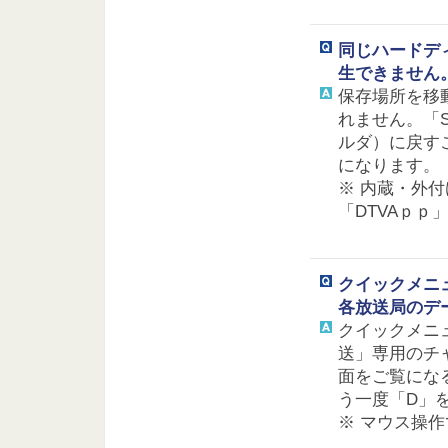
同じハードデ
生できません
保存場所を移
れません。「S
ルダ）に戻す
になります。
※ 内蔵・外
「DTVAｐｐ
クイックメニ
各放送局のデ
クイックメニ
送」専用のチ
面をご覧にな
う一度「D」
※ マウス操