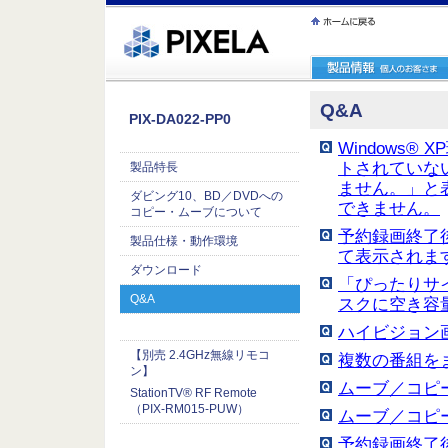
ｪ繝ｳ繧ｯ縺ｧ縺吶�
Q&A
PIX-DA022-PP0
Windows
トされていな
製品特長
ません。」と表
ダビング10、BD／DVDへの
できません。
コピー・ムーブについて
予約録画終了後
製品仕様・動作環境
て表示されま
ダウンロード
「ぴったりサ
Q&A
スクに空き容
ハイビジョン
【別売 2.4GHz無線リモコ
複数の番組を
ン】
ムーブ／コピ
StationTV® RF Remote
（PIX-RM015-PUW）
ムーブ／コピ
予約録画終了