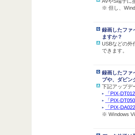
AVやS端子
※ 但し、Wi
録画したファ
ますか？
USBなどの
できます。
録画したファイ
ブや、ダビン
下記アップデ
「PIX-DT0
「PIX-DT0
「PIX-DA0
※ Windows