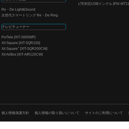
LTE対応USBドングル [PIX-MT11
Re・De Light&Sound
次世代スマートリング Re・De Ring
テレビチューナー
PoiTele [XIT-3000WP]
Xit Square [XIT-SQR100]
+
Xit Square
[XIT-SQR200CW]
Xit AirBox [XIT-AIR120CW]
個人情報保護方針
個人情報の取り扱いについて
サイトのご利用について