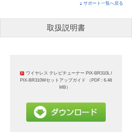
サポート一覧へ戻る
1080i／60fpsの映像出力に対応しました。
録画番組の一覧表示を高速化しました。
番組表表示を高速化しました。
Xbox One コントローラーのRB、LBキーで放送波
取扱説明書
を切り換えられるようにしました。
番組情報を取得しても番組表に反映されない場合が
あったのを修正しました。
視聴中にXbox One コントローラーで操作できなく
なる場合があったのを修正しました。
録画一覧画面でスクロールし続けるとクラッシュす
る場合があったのを修正しました。
その他、安定性を向上しました。
ワイヤレス テレビチューナー PIX-BR310L /
PIX-BR310Wセットアップガイド （PDF : 6.48
MB）