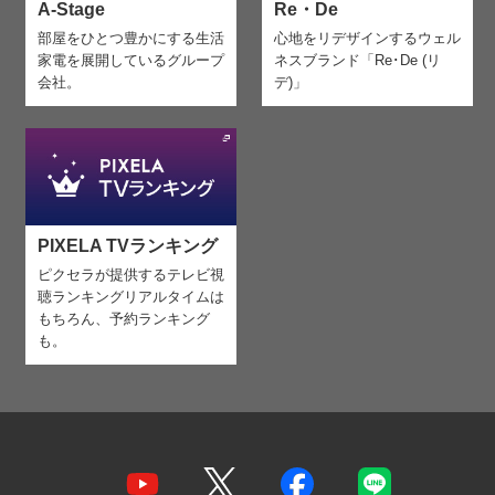
A-Stage
Re・De
部屋をひとつ豊かにする生活
心地をリデザインする
ウェル
家電を
展開しているグループ
ネスブランド「Re･De (リ
会社。
デ)」
PIXELA TVランキング
ピクセラが提供するテレビ視
聴ランキング
リアルタイムは
もちろん、予約ランキング
も。