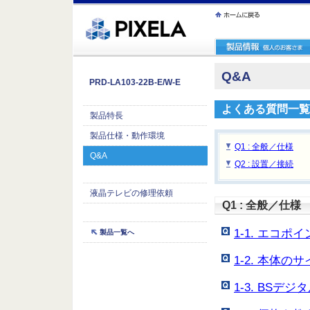
ｪ繝ｳ繧ｯ縺ｧ縺吶�
Q&A
PRD-LA103-22B-E/W-E
よくある質問一覧
製品特長
製品仕様・動作環境
Q1 : 全般／仕様
Q&A
Q2 : 設置／接続
液晶テレビの修理依頼
Q1 : 全般／仕様
1-1. エコ
製品一覧へ
1-2. 本体
1-3. BS