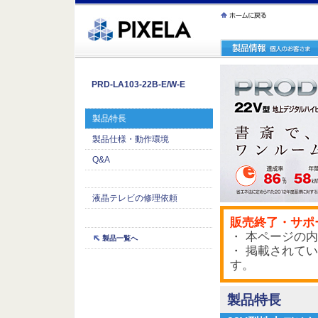
ｪ繝ｳ繧ｯ縺ｧ縺吶�
PRD-LA103-22B-E/W-E
製品特長
製品仕様・動作環境
Q&A
液晶テレビの修理依頼
販売終了・サポ
・ 本ページの内
製品一覧へ
・ 掲載されて
す。
製品特長