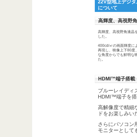
22V型地上デジタル
について
高輝度、高視野
高輝度、高視野角液晶
した。
400cd/㎡の画面輝
再現し、映像上下80度
な角度からでも鮮明な
た。
HDMI™端子搭載
ブルーレイディ
HDMI™端子を
高解像度で精細
ドをお楽しみい
さらにパソコン用
モニターとして