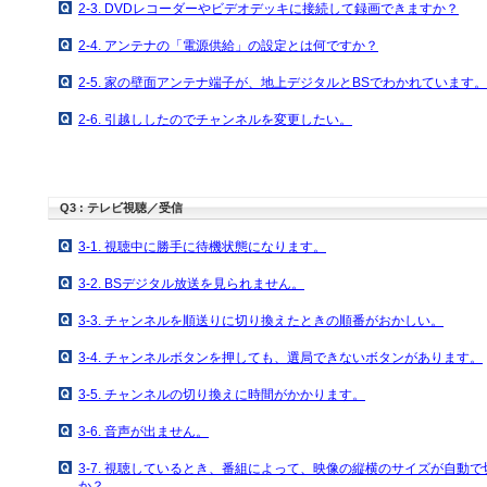
2-3. DVDレコーダーやビデオデッキに接続して録画できますか？
2-4. アンテナの「電源供給」の設定とは何ですか？
2-5. 家の壁面アンテナ端子が、地上デジタルとBSでわかれています。
2-6. 引越ししたのでチャンネルを変更したい。
Q3 : テレビ視聴／受信
3-1. 視聴中に勝手に待機状態になります。
3-2. BSデジタル放送を見られません。
3-3. チャンネルを順送りに切り換えたときの順番がおかしい。
3-4. チャンネルボタンを押しても、選局できないボタンがあります。
3-5. チャンネルの切り換えに時間がかかります。
3-6. 音声が出ません。
3-7. 視聴しているとき、番組によって、映像の縦横のサイズが自動
か？