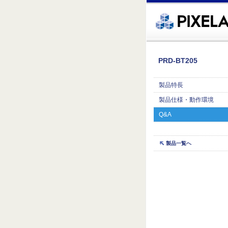
�繧ｸ蜀�ｒ遘ｻ蜍輔☆繧九◆繧√�繝ｪ繝ｳ繧ｯ縺ｧ縺吶�
PRD-BT205
製品特長
製品仕様・動作環境
Q&A
製品一覧へ