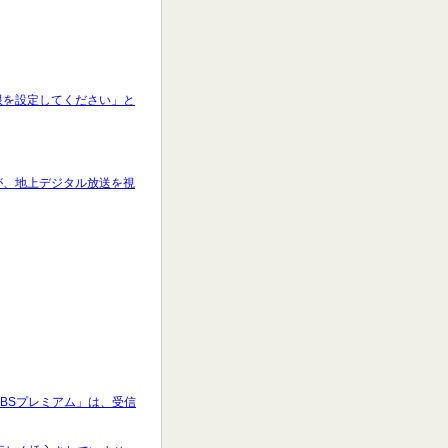
制限を設定してください」と
すが、地上デジタル放送を視
と「BSプレミアム」は、受信