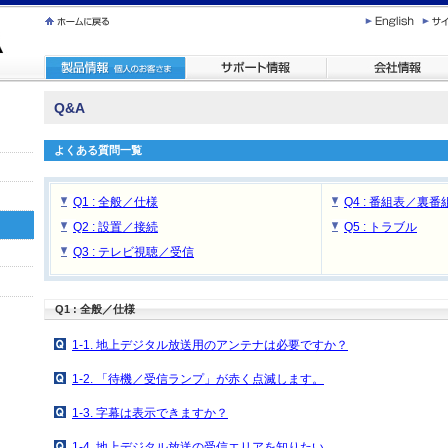
Q&A
よくある質問一覧
Q1 : 全般／仕様
Q4 : 番組表／裏番
Q2 : 設置／接続
Q5 : トラブル
Q3 : テレビ視聴／受信
Q1 : 全般／仕様
1-1. 地上デジタル放送用のアンテナは必要ですか？
1-2. 「待機／受信ランプ」が赤く点滅します。
1-3. 字幕は表示できますか？
1-4. 地上デジタル放送の受信エリアを知りたい。