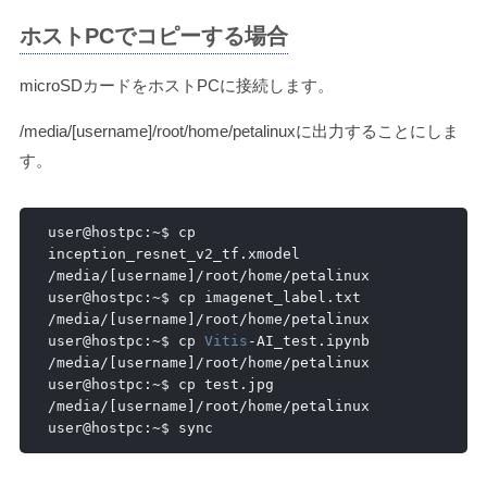
ホストPCでコピーする場合
microSDカードをホストPCに接続します。
/media/[username]/root/home/petalinuxに出力することにしま
す。
user@hostpc
:~
$ cp 
inception_resnet_v2_tf
.
xmodel 
/
media
/[
username
]/
root
/
home
/
petalinux

user@hostpc
:~
$ cp imagenet_label
.
txt 
/
media
/[
username
]/
root
/
home
/
petalinux

user@hostpc
:~
$ cp 
Vitis
-
AI_test
.
ipynb 
/
media
/[
username
]/
root
/
home
/
petalinux

user@hostpc
:~
$ cp test
.
jpg 
/
media
/[
username
]/
root
/
home
/
petalinux

user@hostpc
:~
$ sync