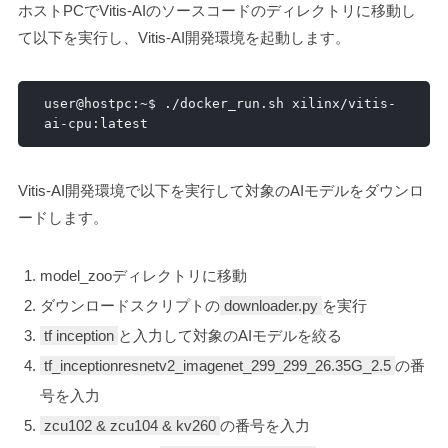
ホストPCでVitis-AIのソースコードのディレクトリに移動し
て以下を実行し、Vitis-AI開発環境を起動します。
user@hostpc
:~
$ 
./
docker_run
.
sh xilinx
/
vitis
-
ai
-
cpu
:
latest
Vitis-AI開発環境で以下を実行して対象のAIモデルをダウンロ
ードします。
model_zooディレクトリに移動
ダウンロードスクリプトの
downloader.py
を実行
tf inception
と入力して対象のAIモデルを絞る
tf_inceptionresnetv2_imagenet_299_299_26.35G_2.5
の番
号を入力
zcu102 & zcu104 & kv260
の番号を入力