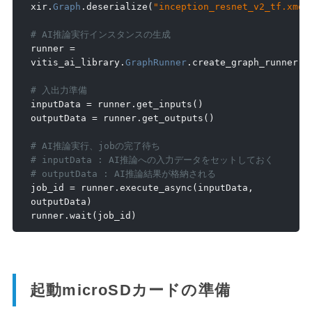
xir
.
Graph
.
deserialize
(
"inception_resnet_v2_tf.xmod
# AI推論実行インスタンスの生成
runner 
=
vitis_ai_library
.
GraphRunner
.
create_graph_runner
(
g
# 入出力準備
inputData 
=
 runner
.
get_inputs
()
outputData 
=
 runner
.
get_outputs
()
# AI推論実行、jobの完了待ち
# inputData : AI推論への入力データをセットしておく
# outputData : AI推論結果が格納される
job_id 
=
 runner
.
execute_async
(
inputData
,
outputData
)
runner
.
wait
(
job_id
)
起動microSDカードの準備