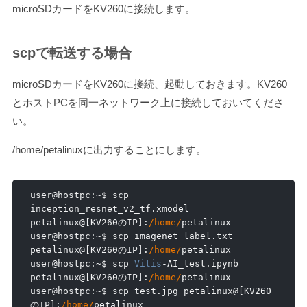
microSDカードをKV260に接続します。
scpで転送する場合
microSDカードをKV260に接続、起動しておきます。KV260
とホストPCを同一ネットワーク上に接続しておいてくださ
い。
/home/petalinuxに出力することにします。
user@hostpc
:~
$ scp 
inception_resnet_v2_tf
.
xmodel 
petalinux@
[
KV260
の
IP
]:
/home/
petalinux

user@hostpc
:~
$ scp imagenet_label
.
txt 
petalinux@
[
KV260
の
IP
]:
/home/
petalinux

user@hostpc
:~
$ scp 
Vitis
-
AI_test
.
ipynb 
petalinux@
[
KV260
の
IP
]:
/home/
petalinux

user@hostpc
:~
$ scp test
.
jpg petalinux@
[
KV260
の
IP
]:
/home/
petalinux