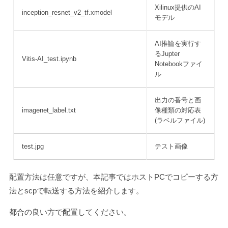
Xilinux提供のAI
inception_resnet_v2_tf.xmodel
モデル
AI推論を実行す
るJupter
Vitis-AI_test.ipynb
Notebookファイ
ル
出力の番号と画
imagenet_label.txt
像種類の対応表
(ラベルファイル)
test.jpg
テスト画像
配置方法は任意ですが、本記事ではホストPCでコピーする方
法とscpで転送する方法を紹介します。
都合の良い方で配置してください。