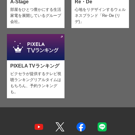
A-Stage
Re・De
部屋をひとつ豊かにする生活
心地をリデザインする
ウェル
家電を
展開しているグループ
ネスブランド「Re･De (リ
会社。
デ)」
PIXELA TVランキング
ピクセラが提供するテレビ視
聴ランキング
リアルタイムは
もちろん、予約ランキング
も。