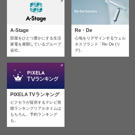
A-Stage
Re・De
部屋をひとつ豊かにする生活
心地をリデザインする
ウェル
家電を
展開しているグループ
ネスブランド「Re･De (リ
会社。
デ)」
PIXELA TVランキング
ピクセラが提供するテレビ視
聴ランキング
リアルタイムは
もちろん、予約ランキング
も。