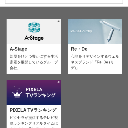
A-Stage
Re・De
部屋をひとつ豊かにする生活
心地をリデザインする
ウェル
家電を
展開しているグループ
ネスブランド「Re･De (リ
会社。
デ)」
PIXELA TVランキング
ピクセラが提供するテレビ視
聴ランキング
リアルタイムは