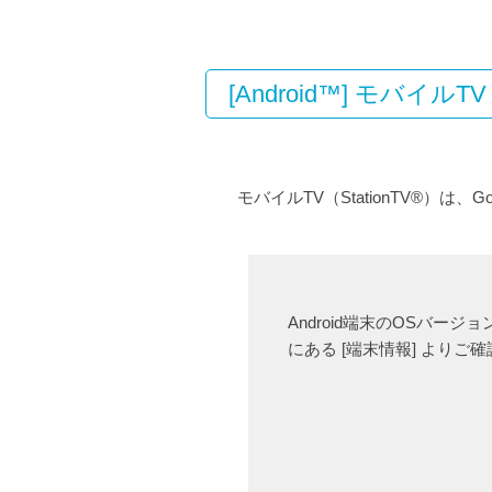
[Android™] モバイルTV
モバイルTV（StationTV®）は、
Android端末のOSバージョ
にある [端末情報] よりご