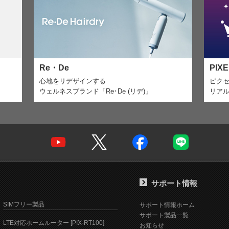
Re・De
PIX
心地をリデザインする
ピク
ウェルネスブランド「Re･De (リデ)」
リア
サポート情報
SIMフリー製品
サポート情報ホーム
サポート製品一覧
LTE対応ホームルーター [PIX-RT100]
お知らせ