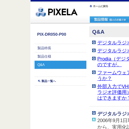
ｪ繝ｳ繧ｯ縺ｧ縺吶�
Q&A
PIX-DR050-P00
デジタルラジ
製品特長
デジタルラジ
製品仕様
Prodia（
のですが。
Q&A
ファームウェ
うか？
製品一覧へ
外部入力でVHF
ラジオ評価用
はできますか
デジタルラジ
2006年9月
から、実用化