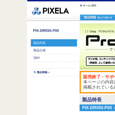
ｪ繝ｳ繧ｯ縺ｧ縺吶�
PIX-DR050-P00
製品特長
製品仕様
Q&A
製品情報へ
販売終了・サポ
本ページの内容は
掲載されている
製品特長
PIX-DR050-