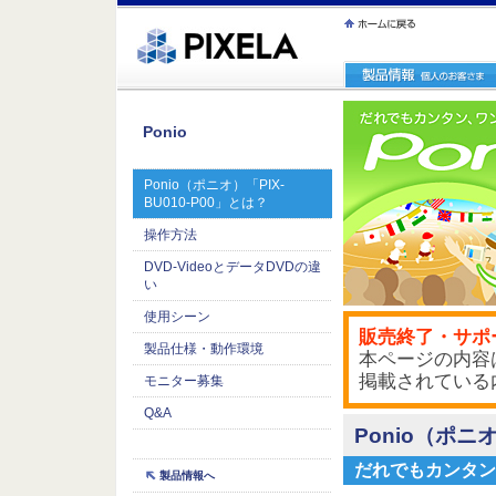
ｪ繝ｳ繧ｯ縺ｧ縺吶�
Ponio
Ponio（ポニオ）「PIX-
BU010-P00」とは？
操作方法
DVD-VideoとデータDVDの違
い
使用シーン
販売終了・サポ
製品仕様・動作環境
本ページの内容は
掲載されている
モニター募集
Q&A
Ponio（ポニオ
だれでもカンタン、
製品情報へ