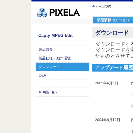
ｪ繝ｳ繧ｯ縺ｧ縺吶�
ダウンロード
Capty MPEG Edit
ダウンロードす
ダウンロードを
製品特長
たものとさせて
製品仕様・動作環境
ダウンロード
アップデート履歴
Q&A
2005年4月6日
[
製品一覧へ
2004年8月12日
[