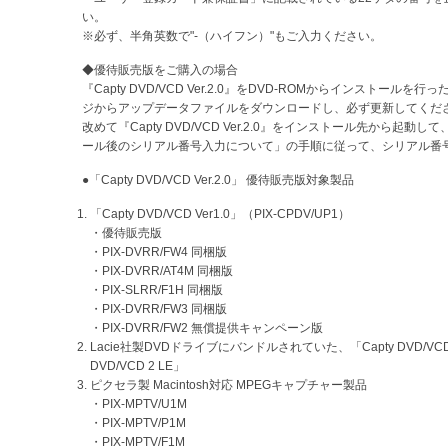
い。
※必ず、半角英数で"-（ハイフン）"もご入力ください。
◆優待販売版をご購入の場合
『Capty DVD/VCD Ver.2.0』をDVD-ROMからインストール
ジからアップデータファイルをダウンロードし、必ず更新してくだ
改めて『Capty DVD/VCD Ver.2.0』をインストール先から起動
ール後のシリアル番号入力について」の手順に従って、シリアル番
●「Capty DVD/VCD Ver.2.0」 優待販売版対象製品
「Capty DVD/VCD Ver1.0」（PIX-CPDV/UP1）
・優待販売版
・PIX-DVRR/FW4 同梱版
・PIX-DVRR/AT4M 同梱版
・PIX-SLRR/F1H 同梱版
・PIX-DVRR/FW3 同梱版
・PIX-DVRR/FW2 無償提供キャンペーン版
Lacie社製DVDドライブにバンドルされていた、「Capty DVD/VCD Ve
DVD/VCD 2 LE」
ピクセラ製 Macintosh対応 MPEGキャプチャー製品
・PIX-MPTV/U1M
・PIX-MPTV/P1M
・PIX-MPTV/F1M