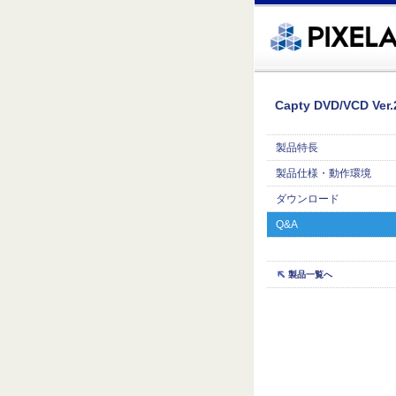
�繧ｸ蜀�ｒ遘ｻ蜍輔☆繧九◆繧√�繝ｪ繝ｳ繧ｯ縺ｧ縺吶�
Capty DVD/VCD Ver.
製品特長
製品仕様・動作環境
ダウンロード
Q&A
製品一覧へ