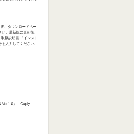
を行った後、ダウンロードペー
さい。最新版に更新後、
して、取扱説明書 「インスト
号を入力してください。
r.1.0」「Capty