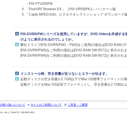
・PIX-FTV200FM
「PixeVRF Browser EX 」（PIX-VRFB/PK1）パッケージ版
「Capty MPEG Edit」ピクセラオンラインショップ ダウンロード
PIX-DVRR/FWシリーズを使用していますが、DVD-Videoを作成
のように表示されるのでしょうか。
弊社ドライブ[PIX-DVRR/FW1・FW2]をご使用の場合は[DVD-RAM L
[PIX-DVRR/FW3]をご利用の場合は[DVD-RAM SW-9571]と表示され
[PIX-DVRR/FW4]をご利用の場合は[DVD-RAM SW-9572]と表示され
インストール時、空き容量が足りないとエラーが出ます。
起動ディスクの空き容量が2.7GB以下でMac OS標準フォーマット
起動ディスクをMac OS拡張でフォーマットし、空き容量を2.7GB
の取り扱いについて
サイトのご利用について
ご意見・ご要望