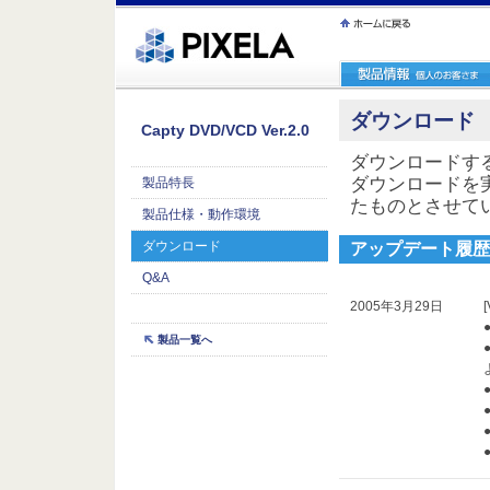
ｪ繝ｳ繧ｯ縺ｧ縺吶�
ダウンロード
Capty DVD/VCD Ver.2.0
ダウンロードす
ダウンロードを
製品特長
たものとさせて
製品仕様・動作環境
ダウンロード
アップデート履歴
Q&A
2005年3月29日
[
製品一覧へ