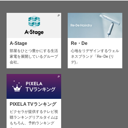
A-Stage
Re・De
部屋をひとつ豊かにする生活
心地をリデザインする
ウェル
家電を
展開しているグループ
ネスブランド「Re･De (リ
会社。
デ)」
PIXELA TVランキング
ピクセラが提供するテレビ視
聴ランキング
リアルタイムは
もちろん、予約ランキング