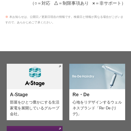
（
○
＝対応
△
＝制限事項あり
×
＝非サポート）
※
本お知らせは、公開日／更新日現在の情報です。検索日と情報が異なる場合がございま
すので、あらかじめご了承ください。
A-Stage
Re・De
部屋をひとつ豊かにする生活
心地をリデザインする
ウェル
家電を
展開しているグループ
ネスブランド「Re･De (リ
会社。
デ)」