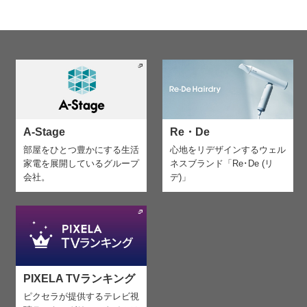
A-Stage
Re・De
部屋をひとつ豊かにする生活
心地をリデザインする
ウェル
家電を
展開しているグループ
ネスブランド「Re･De (リ
会社。
デ)」
PIXELA TVランキング
ピクセラが提供するテレビ視